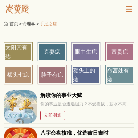
首页
>
命理学
>
手足之痣
太阳穴有
克妻痣
眼中生痣
富贵痣
痣
额头上的
命宫处有
额头七痣
脖子有痣
痣
痣
解读你的事业天赋
你的事业是否遭遇阻力？不受提拔，薪水不高，求职迷茫，未来在何方？今年适合改行创业吗？工作变动，贵人运。。。把握先机方能无往不利！
立即测算
八字命盘核准，优选吉日吉时