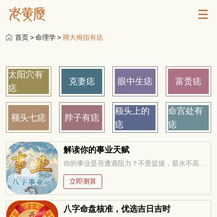
首页
>
命理学
>
脚大拇指有痣
太阳穴有
克妻痣
眼中生痣
富贵痣
痣
额头上的
命宫处有
额头七痣
脖子有痣
痣
痣
解读你的事业天赋
你的事业是否遭遇阻力？不受提拔，薪水不高，求职迷茫，未来在何方？今年适合改行创业吗？工作变动，贵人运。。。把握先机方能无往不利！
立即测算
八字命盘核准，优选吉日吉时