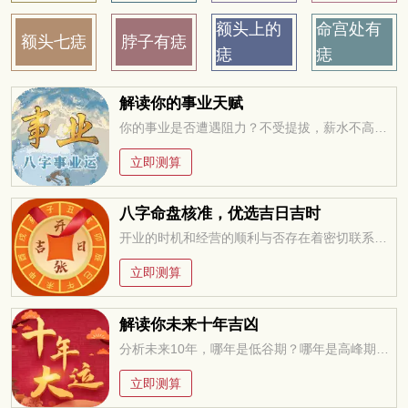
额头上的
命宫处有
额头七痣
脖子有痣
痣
痣
解读你的事业天赋
你的事业是否遭遇阻力？不受提拔，薪水不高，求职迷茫，未来在何方？今年适合改行创业吗？工作变动，贵人运。。。把握先机方能无往不利！
立即测算
八字命盘核准，优选吉日吉时
开业的时机和经营的顺利与否存在着密切联系，万万不可忽视，选择一个吉祥的日子开业，聚集吉利的气场，有于经营顺畅
立即测算
解读你未来十年吉凶
分析未来10年，哪年是低谷期？哪年是高峰期？低谷期如何过度？高峰期如何进取？
立即测算