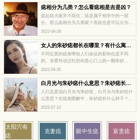
痣相分为几类？怎么看痣相是吉是凶？
提起痣大家并不陌生，痣是属于相学中的一部
分。那么痣相分为几类呢？而痣也是可以分为吉
凶，那么怎么看痣相是吉是凶呢？华易网为大家
2022-04-28
细致地梳理了很多痣相图解栏目，想要进一...
女人的朱砂痣都长在哪里？有什么寓意？
不同位置的痣相带给人们命运的影响也是不同
的。张爱玲说过红的却是心口上的一颗朱砂
痣。，而关于朱砂痣是说红痣。那么女人的朱砂
2022-04-25
痣都长在哪里呢？朱砂痣对女人有什么寓意
吗？...
白月光与朱砂痣什么意思？朱砂痣长什么样子
人们总是说白月光与朱砂痣，白月光与朱砂痣什
么意思？在痣相图解中，朱砂痣长什么样子？华
易网整理了不同痣相的分析，大家想知道自己长
2022-07-22
的痣有什么含义，就可以关注一下。 白月...
太阳穴有
克妻痣
眼中生痣
富贵痣
痣