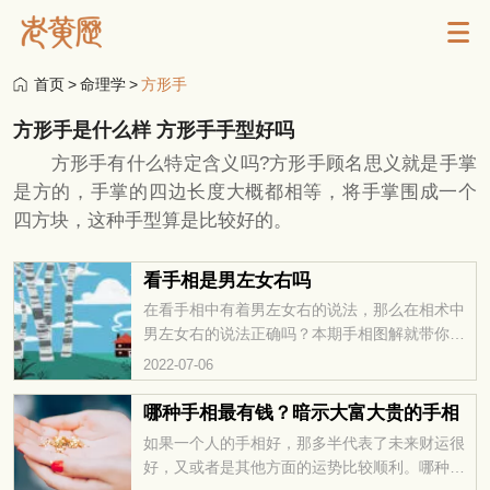
首页
>
命理学
>
方形手
方形手是什么样 方形手手型好吗
方形手有什么特定含义吗?方形手顾名思义就是手掌
是方的，手掌的四边长度大概都相等，将手掌围成一个
四方块，这种手型算是比较好的。
看手相是男左女右吗
在看手相中有着男左女右的说法，那么在相术中
男左女右的说法正确吗？本期手相图解就带你一
去了解一下看手相是男左女右……
2022-07-06
哪种手相最有钱？暗示大富大贵的手相
如果一个人的手相好，那多半代表了未来财运很
好，又或者是其他方面的运势比较顺利。哪种手