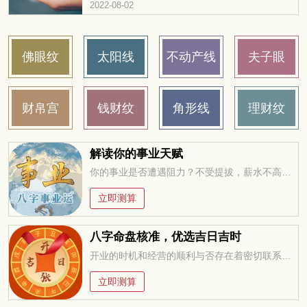
相最有钱？暗示大富大贵的手相具有这些特点，
2022-08-02
大家可以对照看看自己具备这些手相特质...
佛眼纹
太阳线
不动产线
夫子眼
财帛宫
钱财纹
角形线
理财纹
解读你的事业天赋
你的事业是否遭遇阻力？不受提拔，薪水不高，求职迷茫，未来在何方？今年适合改行创业吗？工作变动，贵人运。。。把握先机方能无往不利！
立即测算
八字命盘核准，优选吉日吉时
开业的时机和经营的顺利与否存在着密切联系，万万不可忽视，选择一个吉祥的日子开业，聚集吉利的气场，有于经营顺畅
立即测算