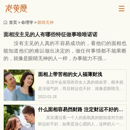
首页
>
命理学
>
眼睛无神
面相没主见的人有哪些特征做事唯唯诺诺
没有主见的人真的不容易成功的，看他们的面相也
能知道他们的难以做出决定的，做任何事情都不能果断
的，就像是眼睛无神的人一样，办事能力不强...
面相上带苦相的女人福薄财浅
生活中会发现有些女人真的很命苦，根本就
是没福气的，而且财运也不好，就像是眼睛无神
的女人一样，在事业方面也难以获得成功，不能
2022-01-28
得到领导的认...
什么面相容易挡财路 注定财运不好的长相
其实通过看一个人的面相真的能知道对方的
财运好不好，如果是连心眉的人，这样的人一般