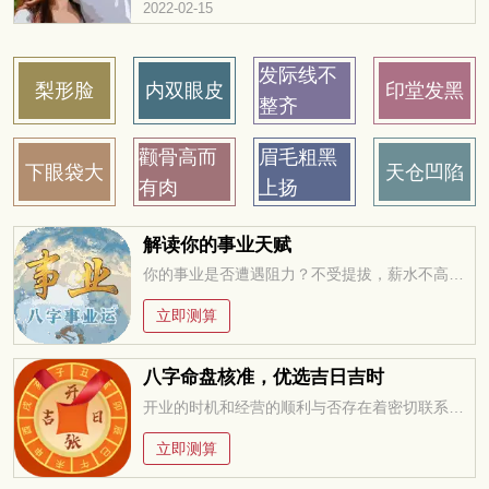
都不会有好的发展，而且经常都需要为了金钱的
2022-02-15
事情感到...
发际线不
梨形脸
内双眼皮
印堂发黑
整齐
颧骨高而
眉毛粗黑
下眼袋大
天仓凹陷
有肉
上扬
解读你的事业天赋
你的事业是否遭遇阻力？不受提拔，薪水不高，求职迷茫，未来在何方？今年适合改行创业吗？工作变动，贵人运。。。把握先机方能无往不利！
立即测算
八字命盘核准，优选吉日吉时
开业的时机和经营的顺利与否存在着密切联系，万万不可忽视，选择一个吉祥的日子开业，聚集吉利的气场，有于经营顺畅
立即测算