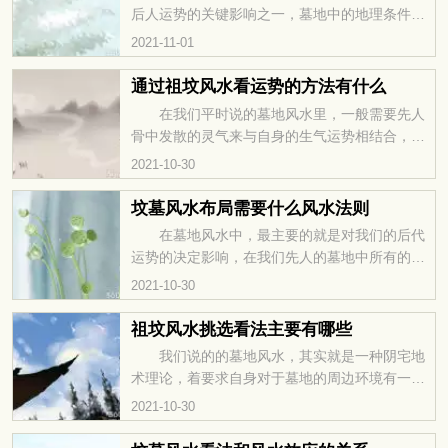
年四季见不到阳光，叫阴气过盛，不管外环境如
后人运势的关键影响之一，墓地中的地理条件、
何如何好，这个地方也不能选，选此地必然男丁
水口方位，墓穴的朝向，山脉的走向都是关键。
2021-11-01
稀少，女人忧郁。阴宅也需要好的阳光照射条
风水中的知识量对于我们能否做好布局起到了决
件，有和谐的阳光照耀，是具
定性的影响，下面的文章就要来具体讲讲包含的
通过祖坟风水看运势的方法有什么
方术方法。 1、因为坟墓就是阴地，如果这快
在我们平时说的墓地风水里，一般需要先人
地方一年四季见不到阳光，叫阴气过盛，不管外
骨中发散的灵气来与自身的生气运势相结合，才
环境如何如何好，这个地方也不能选，选此地必
能打破自然格局，得到超出本源的力量，保佑在
2021-10-30
然男丁稀少，女人忧郁。阴宅也需要好的阳光照
这里的子孙后代能够世代昌盛。这就是阴宅，和
射条件，有和谐的阳光照
它的风水作用。那下面的文章就带大家一起来看
坟墓风水布局需要什么风水法则
看在这里要如何看风水吧。 1、因为坟墓就是
在墓地风水中，最主要的就是对我们的后代
阴地，如果这快地方一年四季见不到阳光，叫阴
运势的决定影响，在我们先人的墓地中所有的地
气过盛，不管外环境如何如何好，这个地方也不
理区位、水口朝向等问题都是决定性的。因此在
2021-10-30
能选，选此地必然男丁稀少，女人忧郁。阴宅也
这里的观测不能有半点的疏忽，今天的文章内容
需要好的阳光照射条件，
就是一起来具体讲讲其中的方术方法。 1、因
祖坟风水挑选看法主要有哪些
为坟墓就是阴地，如果这快地方一年四季见不到
我们说的的墓地风水，其实就是一种阴宅地
阳光，叫阴气过盛，不管外环境如何如何好，这
术理论，着要求自身对于墓地的周边环境有一个
个地方也不能选，选此地必然男丁稀少，女人忧
很好的理解，重视气水的布局和控制。合理规划
2021-10-30
郁。阴宅也需要好的阳光照射条件，有和谐的阳
阴宅的方位，达到风水应有的作用。那下面就一
光照耀，是具备好的风水
起来看看有关墓地中如何挑选。 1、因为坟墓