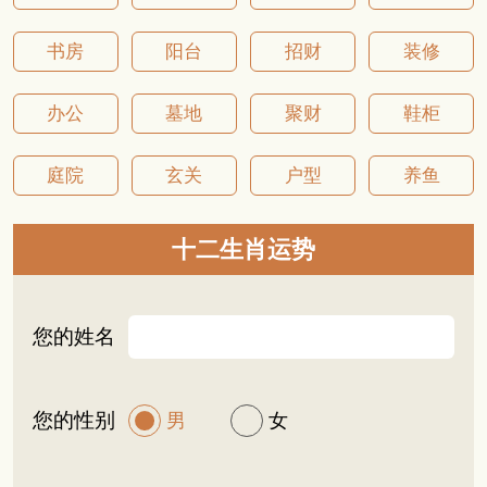
丁稀少，女人忧郁。阴宅也需要好的阳光照射条
件，有和谐的阳光照耀，
书房
阳台
招财
装修
办公
墓地
聚财
鞋柜
庭院
玄关
户型
养鱼
十二生肖运势
您的姓名
您的性别
男
女