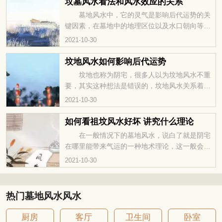
坟墓风水看法和风水效应的关系
就是阴地，如果这快地方一年四季见不到阳光，
墓地风水中，它的灵气是影响后代运势的关
叫阴气过盛，不管外环境如何如何好，这个地方
键因素，在墓地中的地理区位以及水口朝向等，
也不能选，选此地必然男丁稀少，女人忧郁。阴
都是能够影响我们的风水效用。需要我们重点去
2021-10-30
宅也需要好的阳光照射条件，有和谐的阳光照
规划，以此来满足我们能够世代安康，家族兴
耀，是具备好的风水条件之
旺，今天的文章内容就要来讲讲墓地的看
坟地风水如何影响后代运势
法。 1、因为坟墓就是阴地，如果这快地方一
坟地也称为阴宅，很多人以为坟地风水不重
年四季见不到阳光，叫阴气过盛，不管外环境如
要，其实这种想法是错误的，坟地风水关系着子
何如何好，这个地方也不能选，选此地必然男丁
孙后代的运势，如果风水好，子孙就能够事事顺
2021-10-30
稀少，女人忧郁。阴宅也需要好的阳光照射条
利，生活富足幸福，相反，坟地风水差，子孙容
件，有和谐的阳光照耀，是具备好的
易倒霉，运气不佳，穷困潦倒。墓地风水如何影
如何看祖坟风水好坏 讲究什么理论
响后代运势？ 坟地位置 坟地的位置直接
在一般情况下的墓地风水，说白了就是阴宅
影响着后代的富贵运。在挑选坟地的时候，一定
在哪里能带来气运的一种地术理论，这一般会涉
要选择龙脉所在地，有山脉或者河流的地方就是
及到许多的风水知识，需要大家重视气水在周围
2021-10-30
吉利位置，在这个地方建坟地，能够保佑子孙后
的格局和运动，一定要合理规划，这样才能达到
代荣华富贵，事业顺心。
风水的效应。有关墓地中如何挑选的问题一定要
重视。 1、因为坟墓就是阴地，如果这快地方
热门墓地风水风水
一年四季见不到阳光，叫阴气过盛，不管外环境
如何如何好，这个地方也不能选，选此地必然男
厨房
客厅
卫生间
卧室