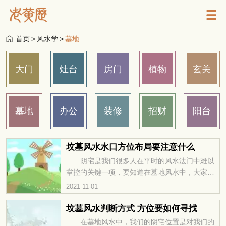
首页
>
风水学
>
墓地
大门
灶台
房门
植物
玄关
墓地
办公
装修
招财
阳台
坟墓风水水口方位布局要注意什么
阴宅是我们很多人在平时的风水法门中难以
掌控的关键一项，要知道在墓地风水中，大家要
考虑的要素非常多，要求每个风水师的风水知识
2021-11-01
量非常的广而大，能否利用先人灵气，是墓地风
水的关键。今天的文章，就来具体讲讲其危害
坟墓风水判断方式 方位要如何寻找
吧。 1、因为坟墓就是阴地，如果这快地方一
在墓地风水中，我们的阴宅位置是对我们的