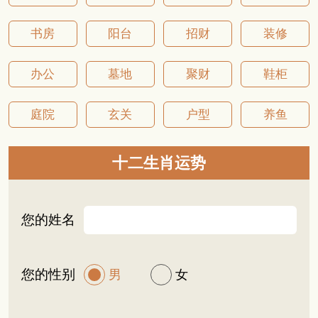
书房
阳台
招财
装修
办公
墓地
聚财
鞋柜
庭院
玄关
户型
养鱼
十二生肖运势
您的姓名
您的性别
男
女