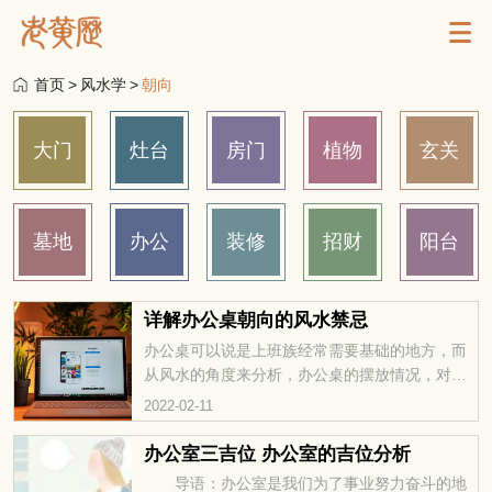
首页
>
风水学
>
朝向
大门
灶台
房门
植物
玄关
墓地
办公
装修
招财
阳台
详解办公桌朝向的风水禁忌
办公桌可以说是上班族经常需要基础的地方，而
从风水的角度来分析，办公桌的摆放情况，对于
员工的事业发展是会有很大的影响的，在选择摆
2022-02-11
放办公桌的时候，一定要考虑风水的问题，若是
朝向的风水很好，那么员工在工作的
办公室三吉位 办公室的吉位分析
导语：办公室是我们为了事业努力奋斗的地