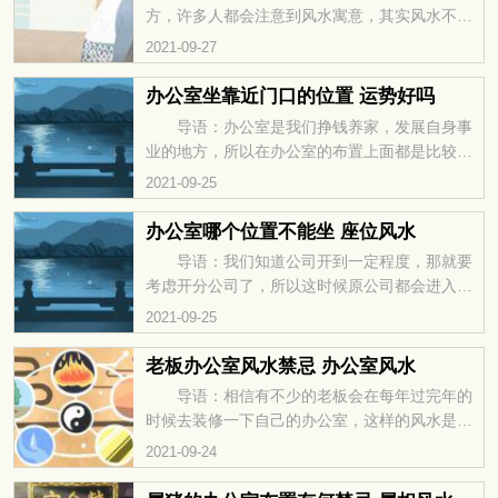
方，许多人都会注意到风水寓意，其实风水不仅
仅是我们房子才有的，而办公室也是又风水的寓
2021-09-27
意的，办公室也是又吉位的，今天我们一起来看
看办公室三吉位. 办公室三吉位是什么？
办公室坐靠近门口的位置 运势好吗
1、坐北朝南 在办公室坐北朝南，这说明这个
导语：办公室是我们挣钱养家，发展自身事
人热情和拥有克服困难的决心。这样的吉位比较
业的地方，所以在办公室的布置上面都是比较重
适合从事销售方面的工作的领导。 2、坐西北
要的，有不少的人特别是一些大老板都会在办公
2021-09-25
朝东南 俗话说东方表示事业顺利，南方表示
室进行风水的布局，今天我们一起来看看办公室
发展很好。在办公室里
坐靠近门口的位置。 办公室坐靠近门口的位
办公室哪个位置不能坐 座位风水
置好吗 不太好。因为办公室门口是进气口，
导语：我们知道公司开到一定程度，那就要
会纳入生气或煞气。不但会纳入来来往往的杂
考虑开分公司了，所以这时候原公司都会进入人
气，还会有行人的脚步声，喧哗声，以及其它的
事调整，比如调换岗位之类的，在风水学上面有
2021-09-25
噪音一类的声煞干扰自己的工作。如果将办公桌
一些位置是不能坐的大家知道吗，今天我们一起
设于行人窗道下，就等于将
来看看办公室哪个位置不能坐。 直冲大门的
老板办公室风水禁忌 办公室风水
位置不能坐 大门是整个公司财气、能量、气
导语：相信有不少的老板会在每年过完年的
流等的出入口。如果座位正对大门的话，就容易
时候去装修一下自己的办公室，这样的风水是可
被入门的气场冲到，从而影响个人的运势，特别
以转运的，老板办公室的风水是可以给我们带来
2021-09-24
是身体健康方面。因此，座位直冲大门的位置不
很好的财运的，因为老板的办公室是和公司的财
能坐，需要有屏风或者植
运挂钩的，今天我们一起来看看老板办公室风水