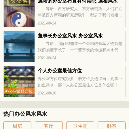
属猪的办公室布置有何禁忌 属相风水
禁忌。 办公室采光 老板办公室如果两侧
导语：西方研究人，东方研究势，人们在近
都有玻璃窗，光线太强太通透也不好，这样会造
年被西方新颖的研究所吸引，都忘了我们老祖宗
成室内人精神的衰弱与疲劳。应将窗外景色不佳
传承几千年的风水算命，对于风水算命很多人都
2021-09-24
的一面窗子用百叶窗帘拉上。如果办公室是一面
表示不可信，那么今天我们一起来看看属猪的办
有窗的，那么，窗朝东、
公室布置有何禁忌。 关于属猪人办公室风水
董事长办公室风水 办公室风水
布局分析 属猪人办公室的西南方位，可以旺
导语：我们都知道一个公司的领军人物就是
财运，如果这个位置有大门、厨房等可以增加你
我们的董事长了，一个董事长的命运和风水代表
们的财运，正是所谓“喜盈门”。 属猪人的正
的是一个公司的风水和运势，所以在董事长的办
2021-09-24
西方有个文昌星的文位，大家要想短时间内晋
公室里风水的布置是非常重要的，今天我们一起
升，可以在这里摆放帮助
来看看董事长办公室风水。 董事长办公室风
个人办公室最佳方位
水的整体布局： 一、门向 老总办公室的
办公室方位讲究极多，若方位挑选得当，则事业
房门最好开在坐位的左前方，以进门而论，是在
如鱼得水，那个人办公室最佳方位是什么呢？个
右前方，因我们走路习惯大都是靠右。或者门位
人办公室最佳方位，个人办公室方位选择之中，
2021-08-20
可依本命的吉方位亦可，即生气、延年、天医、
方位不同，则人之运势不同，从而办公室座位挑
伏位方。或者选择旺气位
选极为重要。
热门办公风水风水
厨房
客厅
卫生间
卧室