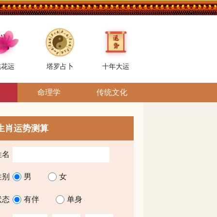
桃花运
塔罗占卜
十年大运
命理学
传统文化
生肖运势测算
姓名
性别
男
女
状态
有伴
单身