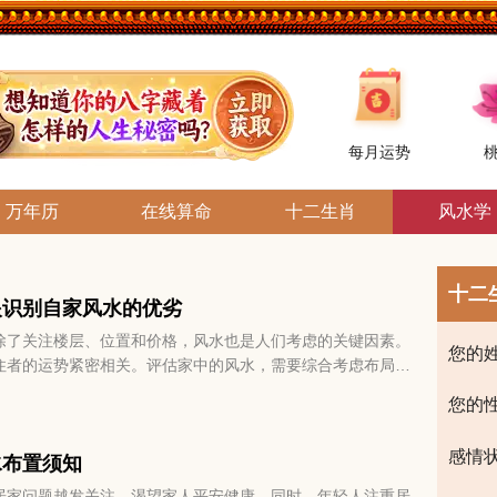
每月运势
万年历
在线算命
十二生肖
风水学
十二
眼识别自家风水的优劣
除了关注楼层、位置和价格，风水也是人们考虑的关键因素。
您的
住者的运势紧密相关。评估家中的风水，需要综合考虑布局、
方面因素。通过这些评估，可以判断家中的风水是否有利于居
您的
和运势，下面教你如何快速判断自家风水好坏。
感情
水布置须知
居家问题越发关注，渴望家人平安健康。同时，年轻人注重居