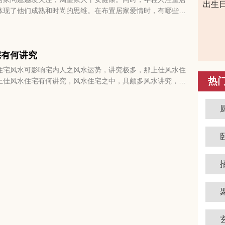
出生
体现了他们成熟和时尚的思维。在布置居家爱情时，有哪些问
让我们一起跟随小编，全面了解这些要点。
宅有何讲究
住宅风水可影响宅内人之风水运势，讲究极多，那上佳风水住
热
上佳风水住宅有何讲究，风水住宅之中，具颇多风水讲究，房
依山傍水为宜，依山乃为靠山之意，表家庭运程发展之中