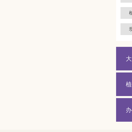
大
植
办