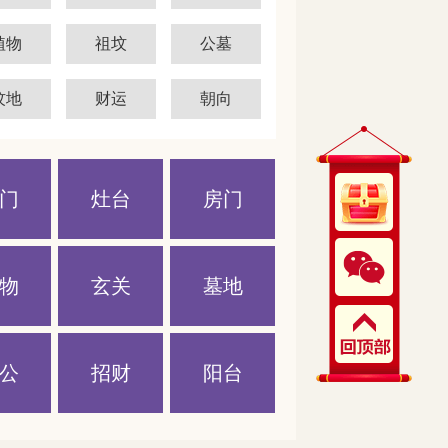
植物
祖坟
公墓
坟地
财运
朝向
门
灶台
房门
物
玄关
墓地
公
招财
阳台