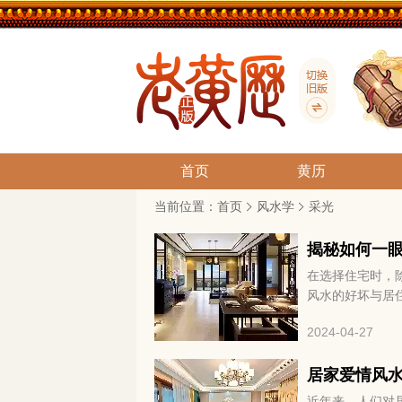
首页
黄历
当前位置：
首页
风水学
采光
揭秘如何一
在选择住宅时，
风水的好坏与居
光线、通风等多
2024-04-27
住者的整体福祉
居家爱情风
近年来，人们对