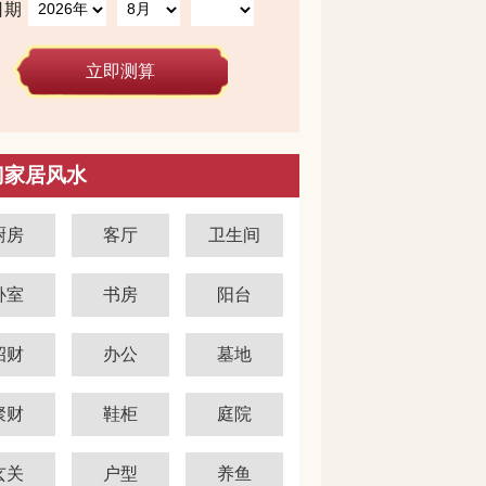
日期
立即测算
门家居风水
厨房
客厅
卫生间
卧室
书房
阳台
招财
办公
墓地
聚财
鞋柜
庭院
玄关
户型
养鱼