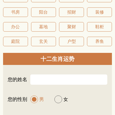
书房
阳台
招财
装修
办公
墓地
聚财
鞋柜
庭院
玄关
户型
养鱼
十二生肖运势
您的姓名
您的性别
男
女