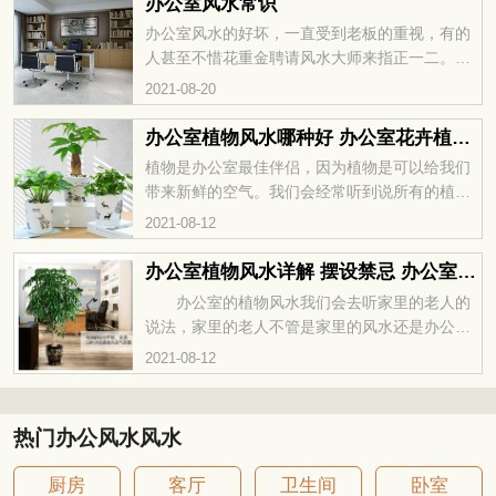
办公室风水常识
门，办公室光线暗破坏财运吗？ 阻碍工作机
办公室风水的好坏，一直受到老板的重视，有的
会到来 办公室光线暗大家要得到好的工作机
人甚至不惜花重金聘请风水大师来指正一二。因
会是不容易的，这种时候职场竞争是很大的，只
为一个办公室要是从风水的角度来看布局得当的
2021-08-20
有把握住了好的工作机会，那么大家提升财运才
话，那么可以带动公司运势的发展，为员工和老
有可能，如果连工作机会都得
板带来好运。今天小编就带着大家一
办公室植物风水哪种好 办公室花卉植物风水摆放的讲究
植物是办公室最佳伴侣，因为植物是可以给我们
带来新鲜的空气。我们会经常听到说所有的植物
都适合放在办公室的角落，其实并不是所有的植
2021-08-12
物都适合的，所以每一盆植物的寓意也是不同
的，...
办公室植物风水详解 摆设禁忌 办公室风水植物有哪些
办公室的植物风水我们会去听家里的老人的
说法，家里的老人不管是家里的风水还是办公室
的风水他们都是研究很多年的风水方位，所以办
2021-08-12
公室的植物风水摆设禁忌是非常有讲究的，一盆
植物摆设涉及很多风水知识方面，是...
热门办公风水风水
厨房
客厅
卫生间
卧室