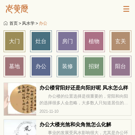
首页
>
风水学
>
办公
大门
灶台
房门
植物
玄关
墓地
办公
装修
招财
阳台
办公楼背阳好还是向阳好呢 风水怎么样
办公楼的位置选择是很重要的，背阳和向阳
的选择很多人会忽略，大多数人只知道居住的房
子会有这样的选择，但是并不知道办公楼也有这
2021-11-10
样的选择，要想风水好，这方面是不能够忽略
的。那么今天就让我们一起来看看，办公楼背阳
办公大楼光煞和尖角煞怎么化解
好还是向阳好呢，风水怎么样呢？ 背阳财运
事业的发展受风水影响很大，尤其是办公环