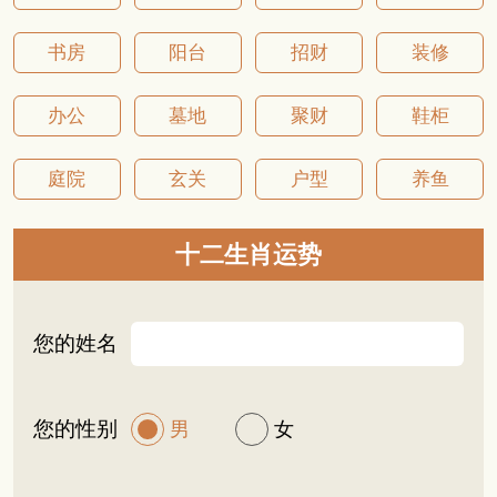
书房
阳台
招财
装修
办公
墓地
聚财
鞋柜
庭院
玄关
户型
养鱼
十二生肖运势
您的姓名
您的性别
男
女