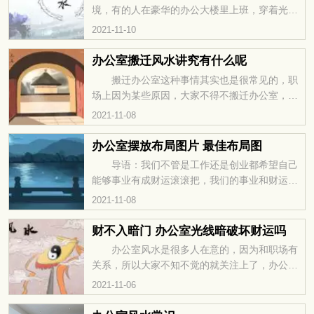
旺 办公楼背阳能够带动大家的财运，这种时
境，有的人在豪华的办公大楼里上班，穿着光鲜
候大家在职场中是敢于尝试的，一些工作项目看
亮丽，但是工作却屡屡碰壁，这有可能是办公大
2021-11-10
起来很困难，但是大家并没有害怕和退缩，大家
楼风水不好，受光煞或者尖角煞等煞气影响，遇
会勇敢的去尝试别人不敢尝
到这样的情况，有什么方法可以化解呢？ 巧
办公室搬迁风水讲究有什么呢
用遮光窗帘 办公大楼在盖的时候朝向不好，
搬迁办公室这种事情其实也是很常见的，职
设置成落地窗，阳光就会直接照射到办公室里，
场上因为某些原因，大家不得不搬迁办公室，当
会影响工作情绪和人际关系。可以使用遮光窗帘
然了，搬迁办公室的时候大家要注意到风水的变
2021-11-08
来遮挡，可有效避开光煞。窗帘不能一天24小时
动，风水讲究注意了，那么搬迁办公室也许是好
都遮挡着，否则室内阴气
事情。那么今天就让我们一起来看看，办公室搬
办公室摆放布局图片 最佳布局图
迁风水讲究有什么呢？ 尽量不撞门 办公
导语：我们不管是工作还是创业都希望自己
室搬迁的时候要小心注意，不要撞到门，因为撞
能够事业有成财运滚滚把，我们的事业和财运除
到门之后大家在职场上遇见的坎坷是会变多的，
了自己本身的努力以外，风水命运也是很重要
2021-11-08
所以搬迁的过程是需要处处小心的，不要着急，
的，很多人本身财运不好，所以要通过风水来改
一些防护措施是要做好的
变。今天我们一起来看看办公室摆放布局图
财不入暗门 办公室光线暗破坏财运吗
片。 办公室最佳风水布局图 1、位
办公室风水是很多人在意的，因为和职场有
置。 对于上班族来讲，办公环境就是“职场阳
关系，所以大家不知不觉的就关注上了，办公室
宅”。一个可以“制人”却不“受制于人”的位置，是
如果有一个好的风水，那么大家的职场生活会相
2021-11-06
职场中最好的风水，也就是说，可以一眼看清别
对顺利，而这种时候对财运的提升有一定的帮
人的一举一动，又可以保护自
助。那么今天就让我们一起来看看，财不入暗