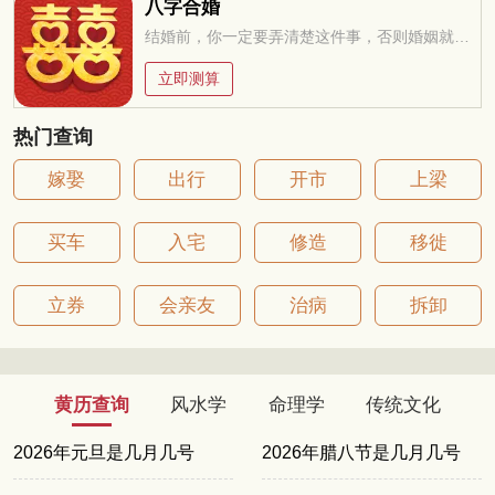
八字合婚
结婚前，你一定要弄清楚这件事，否则婚姻就是你的坟墓
立即测算
热门查询
嫁娶
出行
开市
上梁
买车
入宅
修造
移徙
立券
会亲友
治病
拆卸
黄历查询
风水学
命理学
传统文化
2026年元旦是几月几号
2026年腊八节是几月几号