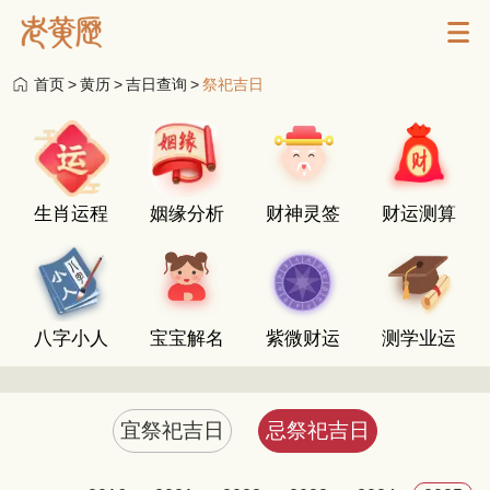
首页
>
黄历
>
吉日查询
>
祭祀吉日
生肖运程
姻缘分析
财神灵签
财运测算
八字小人
宝宝解名
紫微财运
测学业运
宜祭祀吉日
忌祭祀吉日