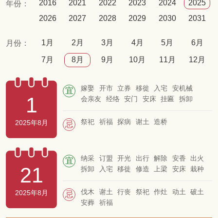
2016
2021
2022
2023
2024
2025
年份：
2026
2027
2028
2029
2030
2031
1月
2月
3月
4月
5月
6月
月份：
7月
8月
9月
10月
11月
12月
嫁娶
开市
立券
移徙
入宅
安机械
宜
1
会亲友
经络
安门
安床
挂匾
拆卸
开仓
出货财
开池
栽种
纳畜
牧养
破土
安葬
启钻
移柩
入殓
立碑
祭祀
祈福
探病
谢土
造桥
2025年8月
忌
纳采
订盟
开光
出行
解除
安香
出火
宜
21
拆卸
入宅
移徙
修造
上梁
安床
栽种
纳畜
会亲友
安机械
经络
伐木
谢土
行丧
祭祀
作灶
动土
破土
2025年8月
忌
安葬
祈福