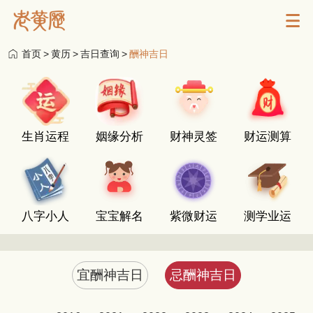
首页
>
黄历
>
吉日查询
>
酬神吉日
生肖运程
姻缘分析
财神灵签
财运测算
八字小人
宝宝解名
紫微财运
测学业运
宜酬神吉日
忌酬神吉日