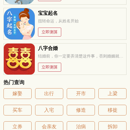
宝宝起名
扭转命运，从姓名开始
立即测算
八字合婚
结婚前，你一定要弄清楚这件事，否则婚姻就是你的坟墓
立即测算
热门查询
嫁娶
出行
开市
上梁
买车
入宅
修造
移徙
立券
会亲友
治病
拆卸