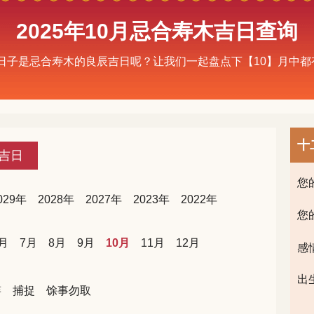
2025年10月忌合寿木吉日查询
哪些日子是忌合寿木的良辰吉日呢？让我们一起盘点下【10】月中
十
吉日
您
029年
2028年
2027年
2023年
2022年
您
月
7月
8月
9月
10月
11月
12月
感
出
笄
捕捉
馀事勿取