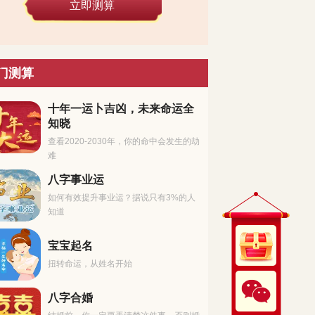
立即测算
门测算
十年一运卜吉凶，未来命运全
知晓
查看2020-2030年，你的命中会发生的劫
难
八字事业运
如何有效提升事业运？据说只有3%的人
知道
宝宝起名
扭转命运，从姓名开始
八字合婚