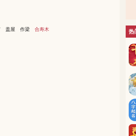
市
盖屋
作梁
合寿木
热