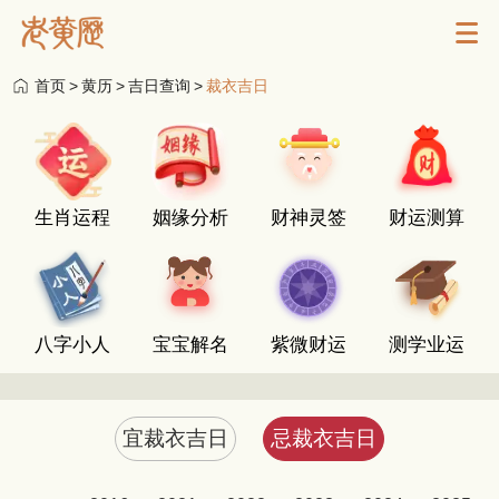
首页
>
黄历
>
吉日查询
>
裁衣吉日
生肖运程
姻缘分析
财神灵签
财运测算
八字小人
宝宝解名
紫微财运
测学业运
宜裁衣吉日
忌裁衣吉日