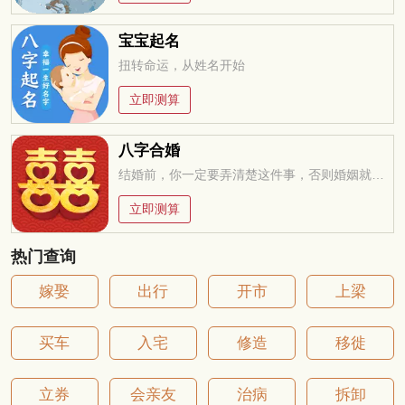
宝宝起名
扭转命运，从姓名开始
立即测算
八字合婚
结婚前，你一定要弄清楚这件事，否则婚姻就是你的坟墓
立即测算
热门查询
嫁娶
出行
开市
上梁
买车
入宅
修造
移徙
立券
会亲友
治病
拆卸