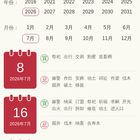
2016
2021
2022
2023
2024
2025
年份：
2026
2027
2028
2029
2030
2031
1月
2月
3月
4月
5月
6月
月份：
7月
8月
9月
10月
11月
12月
祭祀
出行
交易
割蜜
造畜稠
宜
8
嫁娶
作灶
安葬
动土
词讼
作梁
伐木
2026年7月
忌
掘井
破土
移徙
嫁娶
纳采
订盟
祭祀
祈福
求嗣
开光
宜
16
出火
出行
拆卸
修造
动土
进人口
开市
交易
立券
挂匾
入宅
移徙
安床
栽种
入殓
破土
谢土
安葬
掘井
伐木
纳畜
合寿木
2026年7月
忌