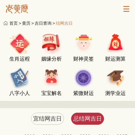
首页
>
黄历
>
吉日查询
>
结网吉日
生肖运程
姻缘分析
财神灵签
财运测算
八字小人
宝宝解名
紫微财运
测学业运
宜结网吉日
忌结网吉日