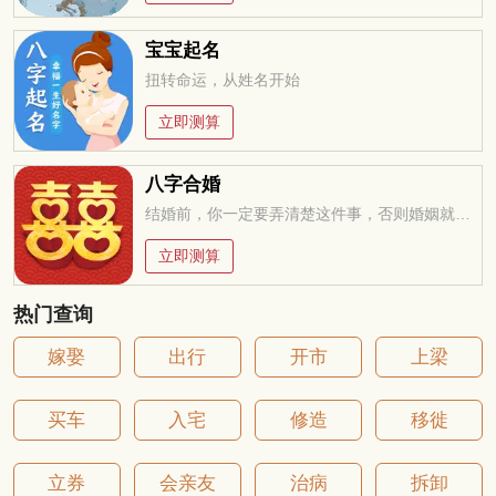
宝宝起名
扭转命运，从姓名开始
立即测算
八字合婚
结婚前，你一定要弄清楚这件事，否则婚姻就是你的坟墓
立即测算
热门查询
嫁娶
出行
开市
上梁
买车
入宅
修造
移徙
立券
会亲友
治病
拆卸