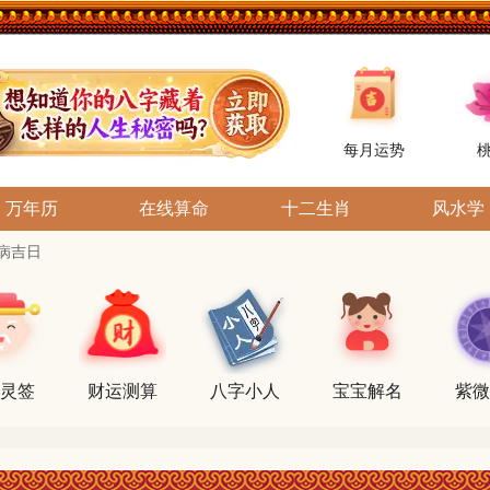
每月运势
万年历
在线算命
十二生肖
风水学
病吉日
灵签
财运测算
八字小人
宝宝解名
紫微