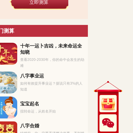
立即测算
门测算
十年一运卜吉凶，未来命运全
知晓
查看2020-2030年，你的命中会发生的劫
难
八字事业运
如何有效提升事业运？据说只有3%的人
知道
宝宝起名
扭转命运，从姓名开始
八字合婚