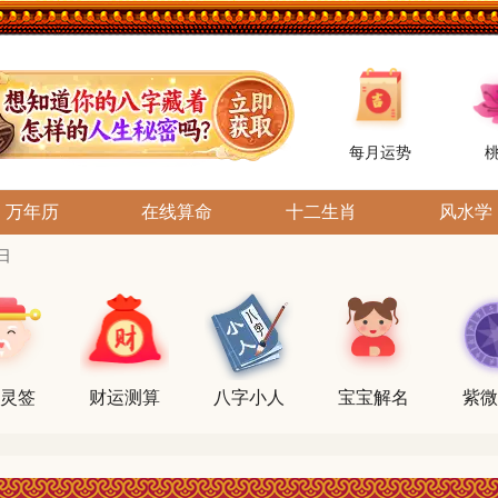
每月运势
万年历
在线算命
十二生肖
风水学
日
灵签
财运测算
八字小人
宝宝解名
紫微