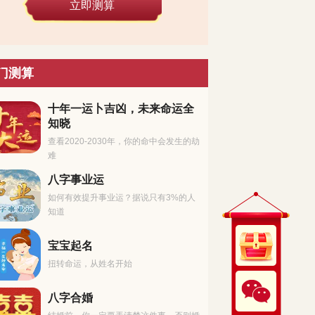
立即测算
门测算
十年一运卜吉凶，未来命运全
知晓
查看2020-2030年，你的命中会发生的劫
难
八字事业运
如何有效提升事业运？据说只有3%的人
知道
宝宝起名
扭转命运，从姓名开始
八字合婚