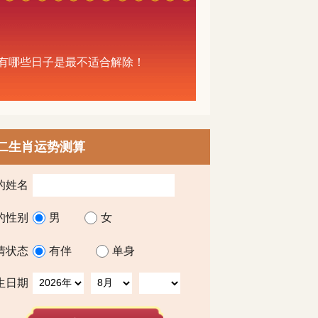
都有哪些日子是最不适合解除！
二生肖运势测算
的姓名
的性别
男
女
情状态
有伴
单身
生日期