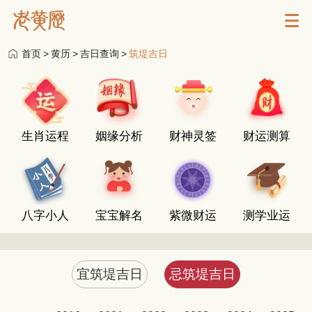
首页
>
黄历
>
吉日查询
>
筑堤吉日
生肖运程
姻缘分析
财神灵签
财运测算
八字小人
宝宝解名
紫微财运
测学业运
宜筑堤吉日
忌筑堤吉日