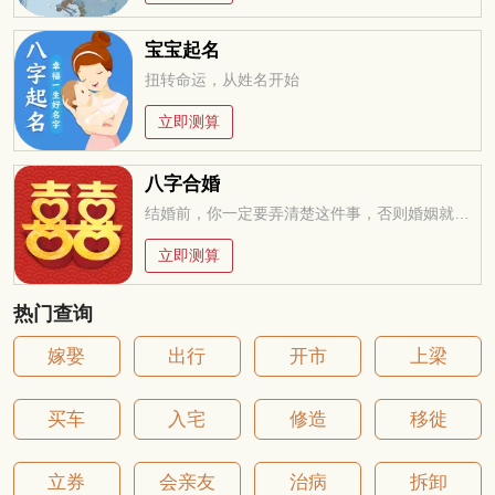
宝宝起名
扭转命运，从姓名开始
立即测算
八字合婚
结婚前，你一定要弄清楚这件事，否则婚姻就是你的坟墓
立即测算
热门查询
嫁娶
出行
开市
上梁
买车
入宅
修造
移徙
立券
会亲友
治病
拆卸