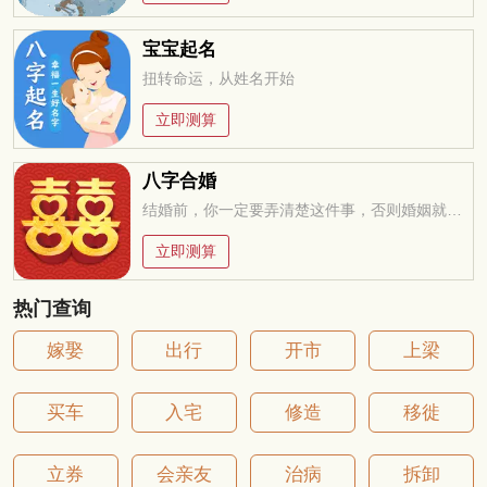
宝宝起名
扭转命运，从姓名开始
立即测算
八字合婚
结婚前，你一定要弄清楚这件事，否则婚姻就是你的坟墓
立即测算
热门查询
嫁娶
出行
开市
上梁
买车
入宅
修造
移徙
立券
会亲友
治病
拆卸