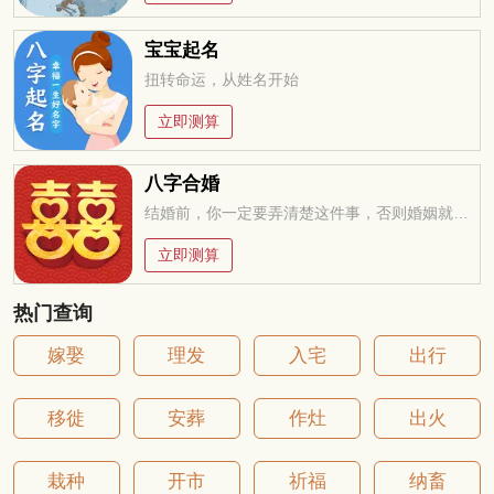
宝宝起名
扭转命运，从姓名开始
立即测算
八字合婚
结婚前，你一定要弄清楚这件事，否则婚姻就是你的坟墓
立即测算
热门查询
嫁娶
理发
入宅
出行
移徙
安葬
作灶
出火
栽种
开市
祈福
纳畜