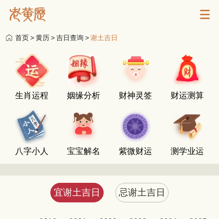
首页
>
黄历
>
吉日查询
>
谢土吉日
生肖运程
姻缘分析
财神灵签
财运测算
八字小人
宝宝解名
紫微财运
测学业运
宜谢土吉日
忌谢土吉日