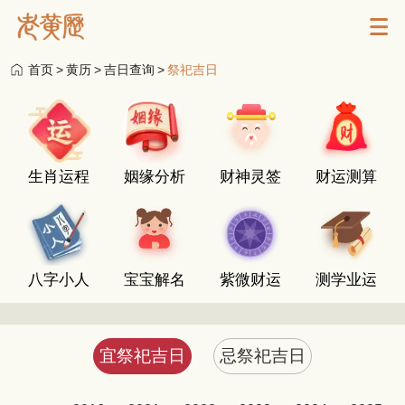
首页
>
黄历
>
吉日查询
>
祭祀吉日
生肖运程
姻缘分析
财神灵签
财运测算
八字小人
宝宝解名
紫微财运
测学业运
宜祭祀吉日
忌祭祀吉日