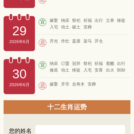
嫁娶
纳采
祭祀
祈福
出行
立券
移徙
宜
29
入宅
动土
破土
安葬
开光
作灶
盖屋
架马
开仓
2026年6月
忌
纳采
订盟
冠笄
祭祀
祈福
斋醮
出行
宜
30
修造
动土
移徙
入宅
安香
出火
拆卸
盖屋
起基
竖柱
上梁
定磉
安门
开池
嫁娶
开市
合寿木
安葬
2026年6月
忌
十二生肖运势
您的姓名