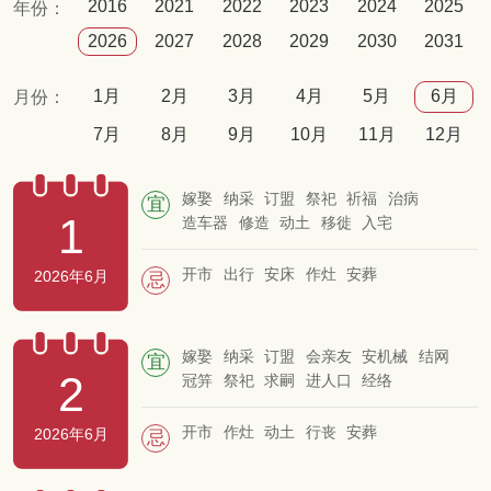
2016
2021
2022
2023
2024
2025
年份：
2026
2027
2028
2029
2030
2031
1月
2月
3月
4月
5月
6月
月份：
7月
8月
9月
10月
11月
12月
嫁娶
纳采
订盟
祭祀
祈福
治病
宜
1
造车器
修造
动土
移徙
入宅
开市
出行
安床
作灶
安葬
2026年6月
忌
嫁娶
纳采
订盟
会亲友
安机械
结网
宜
2
冠笄
祭祀
求嗣
进人口
经络
开市
作灶
动土
行丧
安葬
2026年6月
忌