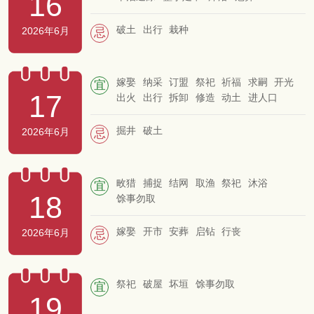
16
破土
出行
栽种
2026年6月
忌
嫁娶
纳采
订盟
祭祀
祈福
求嗣
开光
宜
17
出火
出行
拆卸
修造
动土
进人口
入宅
移徙
安床
交易
立券
挂匾
纳财
入殓
安葬
启钻
除服
成服
掘井
破土
2026年6月
忌
畋猎
捕捉
结网
取渔
祭祀
沐浴
宜
18
馀事勿取
嫁娶
开市
安葬
启钻
行丧
2026年6月
忌
祭祀
破屋
坏垣
馀事勿取
宜
19