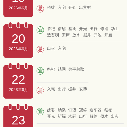
移徙
入宅
开仓
出货财
2026年6月
忌
祭祀
斋醮
塑绘
开光
出行
修造
动土
宜
20
造畜稠
安床
放水
掘井
开池
开厕
结网
破土
出火
入宅
2026年6月
忌
祭祀
结网
馀事勿取
宜
22
入宅
出行
掘井
安葬
2026年6月
忌
嫁娶
纳采
订盟
冠笄
造车器
祭祀
宜
23
开光
祈福
求嗣
出行
解除
伐木
出火
入宅
拆卸
修造
动土
上梁
安床
栽种