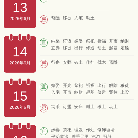
13
斋醮
移徙
入宅
动土
2026年6月
忌
纳采
订盟
嫁娶
祭祀
祈福
开市
纳财
宜
14
立券
移徙
出行
修造
动土
起基
定磉
竖柱
拆卸
扫舍
放水
安香
安床
造船
开池
掘井
造畜稠
栽种
行丧
安葬
破土
作灶
伐木
斋醮
2026年6月
忌
嫁娶
开光
祭祀
祈福
出行
解除
移徙
宜
15
入宅
开市
纳财
起基
修造
竖柱
上梁
盖屋
作灶
出火
安香
补垣
塞穴
拆卸
放水
扫舍
造仓
造船
栽种
安葬
纳采
订盟
安床
谢土
破土
动土
2026年6月
忌
嫁娶
祭祀
理发
作灶
修饰垣墙
宜
平治道涂
整手足甲
沐浴
冠笄