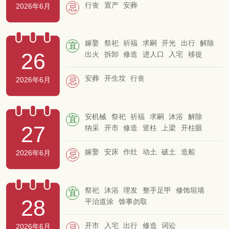
破土
行丧
置产
安葬
2026年6月
忌
嫁娶
祭祀
祈福
求嗣
开光
出行
解除
宜
26
出火
拆卸
修造
进人口
入宅
移徙
动土
安床
纳畜
栽种
纳财
交易
立券
挂匾
造畜稠
安葬
开生坟
行丧
2026年6月
忌
安机械
祭祀
祈福
求嗣
沐浴
解除
宜
27
纳采
开市
修造
竖柱
上梁
开柱眼
安碓磑
归岫
补垣
塞穴
拆卸
放水
出火
扫舍
开生坟
合寿木
安葬
谢土
嫁娶
安床
作灶
动土
破土
造船
2026年6月
忌
启钻
除服
成服
祭祀
沐浴
理发
整手足甲
修饰垣墙
宜
28
平治道涂
馀事勿取
开市
入宅
出行
修造
词讼
2026年6月
忌