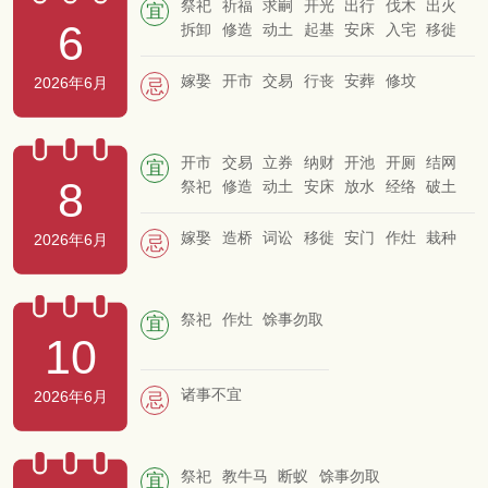
祭祀
祈福
求嗣
开光
出行
伐木
出火
宜
6
拆卸
修造
动土
起基
安床
入宅
移徙
嫁娶
开市
交易
行丧
安葬
修坟
2026年6月
忌
开市
交易
立券
纳财
开池
开厕
结网
宜
8
祭祀
修造
动土
安床
放水
经络
破土
嫁娶
造桥
词讼
移徙
安门
作灶
栽种
2026年6月
忌
祭祀
作灶
馀事勿取
宜
10
诸事不宜
2026年6月
忌
祭祀
教牛马
断蚁
馀事勿取
宜