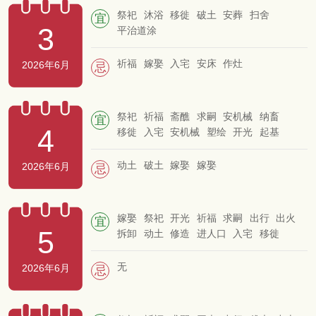
祭祀
沐浴
移徙
破土
安葬
扫舍
宜
3
平治道涂
祈福
嫁娶
入宅
安床
作灶
2026年6月
忌
祭祀
祈福
斋醮
求嗣
安机械
纳畜
宜
4
移徙
入宅
安机械
塑绘
开光
起基
竖柱
上梁
作灶
安门
安香
出火
盖屋
启钻
安葬
动土
破土
嫁娶
嫁娶
2026年6月
忌
嫁娶
祭祀
开光
祈福
求嗣
出行
出火
宜
5
拆卸
动土
修造
进人口
入宅
移徙
安床
挂匾
交易
立券
栽种
纳畜
入殓
破土
启钻
安葬
无
2026年6月
忌