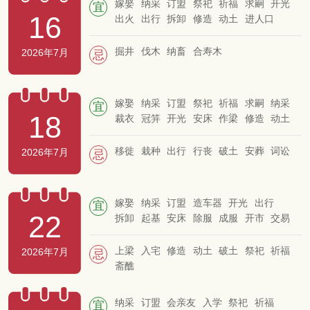
嫁娶
纳采
订盟
祭祀
祈福
求嗣
开光
宜
16
出火
出行
拆卸
修造
动土
进人口
开市
交易
立券
挂匾
入宅
移徙
安床
栽种
入殓
破土
谢土
安葬
掘井
伐木
纳畜
合寿木
2026年7月
忌
嫁娶
纳采
订盟
祭祀
祈福
求嗣
纳采
宜
18
裁衣
冠笄
开光
安床
作梁
修造
动土
作灶
起基
上梁
盖屋
纳畜
牧养
移徙
栽种
出行
行丧
破土
安葬
词讼
2026年7月
忌
嫁娶
纳采
订盟
造车器
开光
出行
宜
22
拆卸
起基
安床
除服
成服
开市
交易
立券
栽种
牧养
入殓
移柩
启钻
上梁
入宅
修造
动土
破土
祭祀
祈福
2026年7月
忌
斋醮
纳采
订盟
会亲友
入学
祭祀
祈福
宜