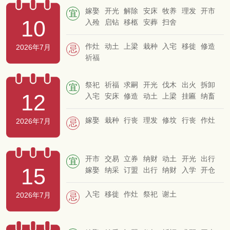
嫁娶
开光
解除
安床
牧养
理发
开市
宜
10
入殓
启钻
移柩
安葬
扫舍
作灶
动土
上梁
栽种
入宅
移徙
修造
2026年7月
忌
祈福
祭祀
祈福
求嗣
开光
伐木
出火
拆卸
宜
12
入宅
安床
修造
动土
上梁
挂匾
纳畜
嫁娶
栽种
行丧
理发
修坟
行丧
作灶
2026年7月
忌
开市
交易
立券
纳财
动土
开光
出行
宜
15
嫁娶
纳采
订盟
出行
纳财
入学
开仓
出货财
纳畜
牧养
栽种
破土
启钻
安葬
立碑
入宅
移徙
作灶
祭祀
谢土
2026年7月
忌