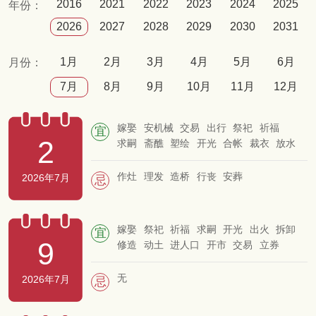
2016
2021
2022
2023
2024
2025
年份：
2026
2027
2028
2029
2030
2031
1月
2月
3月
4月
5月
6月
月份：
7月
8月
9月
10月
11月
12月
嫁娶
安机械
交易
出行
祭祀
祈福
宜
2
求嗣
斋醮
塑绘
开光
合帐
裁衣
放水
开池
掘井
作灶
理发
造桥
行丧
安葬
2026年7月
忌
嫁娶
祭祀
祈福
求嗣
开光
出火
拆卸
宜
9
修造
动土
进人口
开市
交易
立券
挂匾
入宅
移徙
栽种
纳畜
入殓
启钻
除服
成服
无
2026年7月
忌