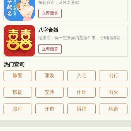
扭转命运，从姓名开始
立即测算
八字合婚
结婚前，你一定要弄清楚这件事，否则婚姻就是你的坟墓
立即测算
热门查询
嫁娶
理发
入宅
出行
移徙
安葬
作灶
出火
栽种
开市
祈福
纳畜