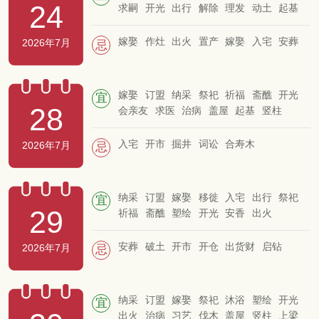
24
求嗣
开光
出行
解除
理发
动土
起基
开市
交易
立券
纳财
造仓
栽种
纳畜
牧养
嫁娶
作灶
出火
置产
嫁娶
入宅
安葬
2026年7月
忌
嫁娶
订盟
纳采
祭祀
祈福
斋醮
开光
宜
28
会亲友
求医
治病
盖屋
起基
竖柱
上梁
安门
安碓磑
筑堤
开池
破土
安葬
除服
成服
入宅
开市
掘井
词讼
合寿木
2026年7月
忌
纳采
订盟
嫁娶
移徙
入宅
出行
祭祀
宜
29
祈福
斋醮
塑绘
开光
安香
出火
会亲友
解除
入学
竖柱
上梁
拆卸
盖屋
起基
栽种
牧养
纳畜
安葬
破土
开市
开仓
出货财
启钻
2026年7月
忌
纳采
订盟
嫁娶
祭祀
沐浴
塑绘
开光
宜
出火
治病
习艺
伐木
盖屋
竖柱
上梁