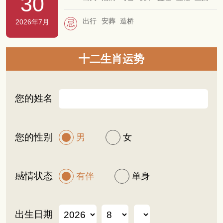
30
安床
作灶
安碓磑
挂匾
掘井
纳畜
出行
安葬
造桥
2026年7月
忌
十二生肖运势
您的姓名
您的性别
男
女
感情状态
有伴
单身
出生日期