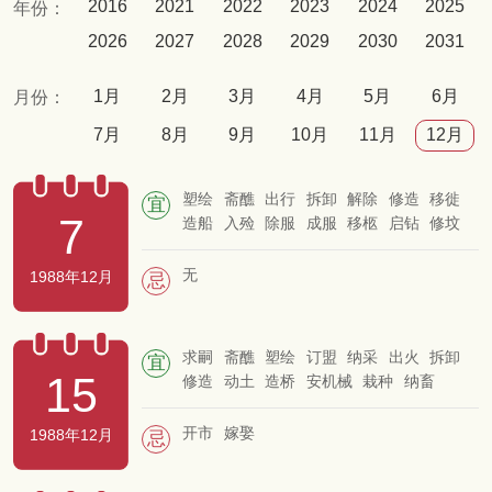
2016
2021
2022
2023
2024
2025
年份：
2026
2027
2028
2029
2030
2031
1月
2月
3月
4月
5月
6月
月份：
7月
8月
9月
10月
11月
12月
塑绘
斋醮
出行
拆卸
解除
修造
移徙
宜
7
造船
入殓
除服
成服
移柩
启钻
修坟
立碑
谢土
无
1988年12月
忌
求嗣
斋醮
塑绘
订盟
纳采
出火
拆卸
宜
15
修造
动土
造桥
安机械
栽种
纳畜
牧养
入殓
除服
成服
移柩
破土
安葬
开市
嫁娶
1988年12月
忌