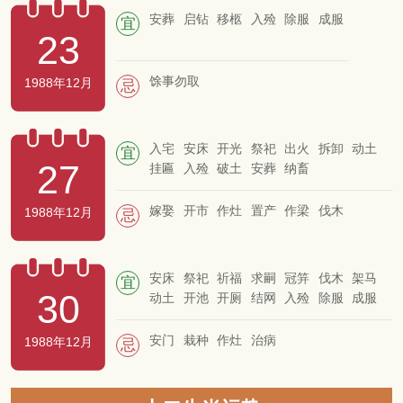
安葬
启钻
移柩
入殓
除服
成服
宜
23
馀事勿取
1988年12月
忌
入宅
安床
开光
祭祀
出火
拆卸
动土
宜
27
挂匾
入殓
破土
安葬
纳畜
嫁娶
开市
作灶
置产
作梁
伐木
1988年12月
忌
安床
祭祀
祈福
求嗣
冠笄
伐木
架马
宜
30
动土
开池
开厕
结网
入殓
除服
成服
安门
栽种
作灶
治病
1988年12月
忌