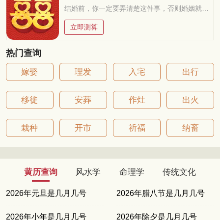
结婚前，你一定要弄清楚这件事，否则婚姻就是你的坟墓
立即测算
热门查询
嫁娶
理发
入宅
出行
移徙
安葬
作灶
出火
栽种
开市
祈福
纳畜
黄历查询
风水学
命理学
传统文化
2026年元旦是几月几号
2026年腊八节是几月几号
2026年小年是几月几号
2026年除夕是几月几号