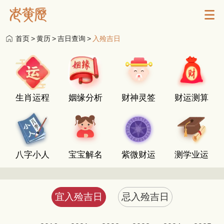
首页
>
黄历
>
吉日查询
>
入殓吉日
生肖运程
姻缘分析
财神灵签
财运测算
八字小人
宝宝解名
紫微财运
测学业运
宜入殓吉日
忌入殓吉日