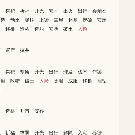
盟
祭祀
祈福
开光
安香
出火
出行
会亲友
修造
动土
竖柱
上梁
盖屋
起基
定磉
安床
卸
移徙
造桥
造船
安葬
破土
入殓
庙
置产
掘井
马
祭祀
塑绘
开光
出行
理发
伐木
作梁
开厕
畋猎
破土
入殓
除服
成服
移柩
启钻
碑
门
造桥
开市
安葬
祀
祈福
求嗣
开光
出行
解除
入宅
移徙