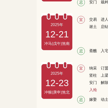
安门
栽
忌
交易
进
宜
2025年
谢土
启
12-21
冲马(戊午)煞南
斋醮
入
忌
纳采
订
宜
2025年
竖柱
上
12-23
安门
解
入殓
冲猴(庚申)煞北
嫁娶
动
忌