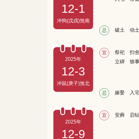
12-1
冲狗(戊戌)煞南
破土
动
忌
祭祀
扫
宜
2025年
立碑
馀
12-3
冲鼠(庚子)煞北
嫁娶
入
忌
安葬
启
宜
2025年
12-9