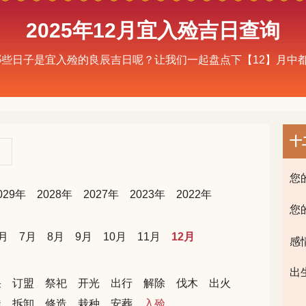
2025年12月宜入殓吉日查询
有哪些日子是宜入殓的良辰吉日呢？让我们一起盘点下【12】月
十
您
029年
2028年
2027年
2023年
2022年
您
月
7月
8月
9月
10月
11月
12月
感
出
采
订盟
祭祀
开光
出行
解除
伐木
出火
徙
拆卸
修造
栽种
安葬
入殓