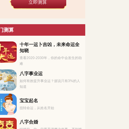
立即测算
门测算
十年一运卜吉凶，未来命运全
知晓
查看2020-2030年，你的命中会发生的劫
难
八字事业运
如何有效提升事业运？据说只有3%的人
知道
宝宝起名
扭转命运，从姓名开始
八字合婚