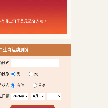
中都有哪些日子是最适合入殓！
二生肖运势测算
的姓名
的性别
男
女
情状态
有伴
单身
生日期