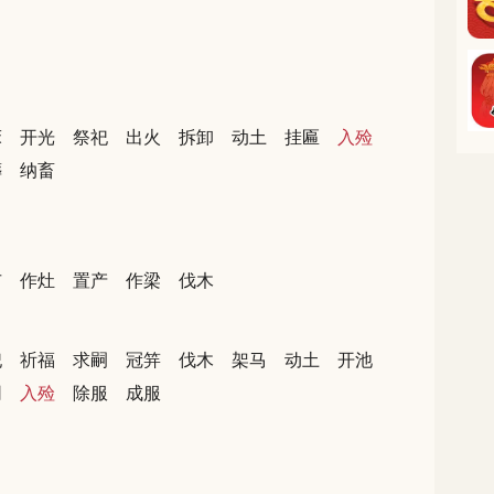
床
开光
祭祀
出火
拆卸
动土
挂匾
入殓
葬
纳畜
市
作灶
置产
作梁
伐木
祀
祈福
求嗣
冠笄
伐木
架马
动土
开池
网
入殓
除服
成服