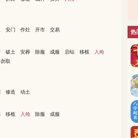
土
安门
作灶
开市
交易
热
舍
破土
安葬
除服
成服
启钻
移柩
入殓
事勿取
宅
修造
动土
钻
移柩
入殓
除服
成服