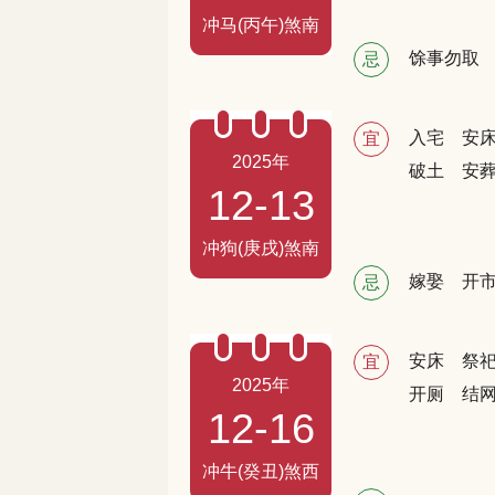
冲马(丙午)煞南
馀事勿取
忌
入宅
安
宜
2025年
破土
安
12-13
冲狗(庚戌)煞南
嫁娶
开
忌
安床
祭
宜
2025年
开厕
结
12-16
冲牛(癸丑)煞西