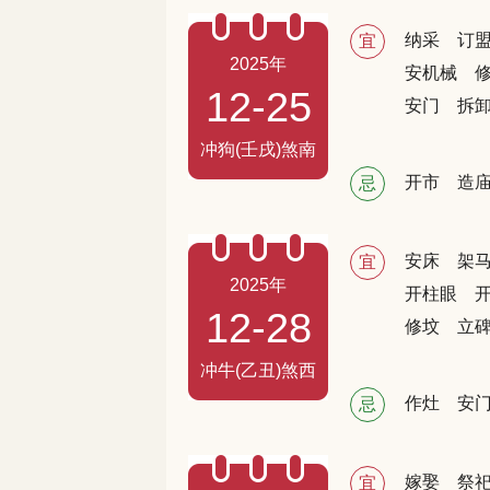
纳采
订
宜
2025年
安机械
12-25
安门
拆
冲狗(壬戌)煞南
开市
造
忌
安床
架
宜
2025年
开柱眼
12-28
修坟
立
冲牛(乙丑)煞西
作灶
安
忌
嫁娶
祭
宜