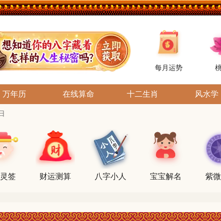
每月运势
万年历
在线算命
十二生肖
风水学
日
灵签
财运测算
八字小人
宝宝解名
紫微