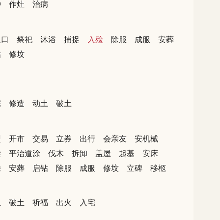
种
作灶
治病
人口
祭祀
沐浴
捕捉
入殓
除服
成服
安葬
钻
修坟
宅
修造
动土
破土
盟
开市
交易
立券
出行
会亲友
安机械
梁
平治道涂
伐木
拆卸
盖屋
起基
安床
除
安葬
启钻
除服
成服
修坟
立碑
移柩
土
破土
祈福
出火
入宅