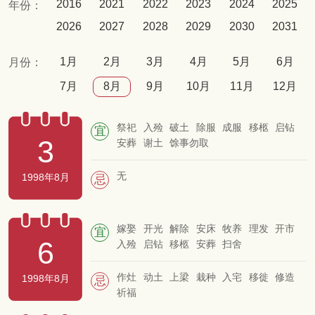
2016
2021
2022
2023
2024
2025
年份：
2026
2027
2028
2029
2030
2031
1月
2月
3月
4月
5月
6月
月份：
7月
8月
9月
10月
11月
12月
祭祀
入殓
破土
除服
成服
移柩
启钻
宜
3
安葬
谢土
馀事勿取
无
1998年8月
忌
嫁娶
开光
解除
安床
牧养
理发
开市
宜
6
入殓
启钻
移柩
安葬
扫舍
作灶
动土
上梁
栽种
入宅
移徙
修造
1998年8月
忌
祈福