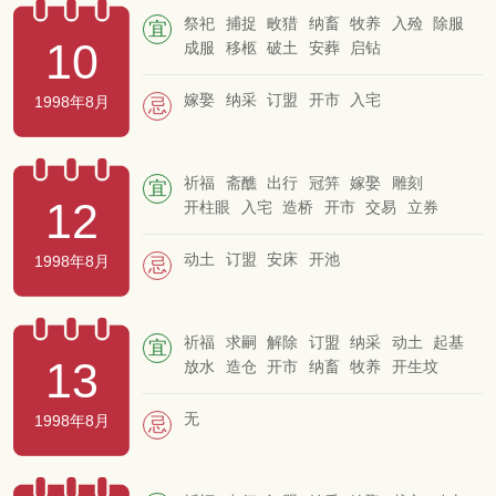
祭祀
捕捉
畋猎
纳畜
牧养
入殓
除服
宜
10
成服
移柩
破土
安葬
启钻
嫁娶
纳采
订盟
开市
入宅
1998年8月
忌
祈福
斋醮
出行
冠笄
嫁娶
雕刻
宜
12
开柱眼
入宅
造桥
开市
交易
立券
纳财
入殓
除服
成服
移柩
破土
安葬
启钻
动土
订盟
安床
开池
1998年8月
忌
祈福
求嗣
解除
订盟
纳采
动土
起基
宜
13
放水
造仓
开市
纳畜
牧养
开生坟
入殓
除服
成服
移柩
破土
安葬
无
1998年8月
忌