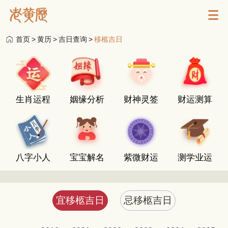
首页
>
黄历
>
吉日查询
>
移柩吉日
生肖运程
姻缘分析
财神灵签
财运测算
八字小人
宝宝解名
紫微财运
测学业运
宜移柩吉日
忌移柩吉日