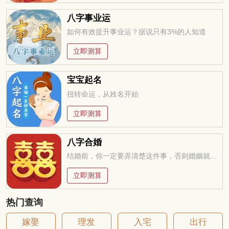
八字事业运
如何有效提升事业运？据说只有3%的人知道
立即测算
宝宝起名
扭转命运，从姓名开始
立即测算
八字合婚
结婚前，你一定要弄清楚这件事，否则婚姻就是你的坟墓
立即测算
热门查询
嫁娶
理发
入宅
出行