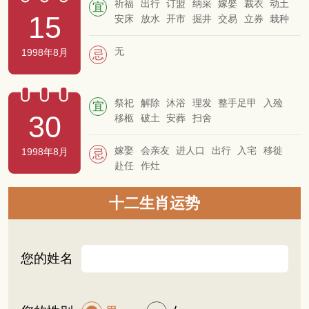
祈福
出行
订盟
纳采
嫁娶
裁衣
动土
宜
15
安床
放水
开市
掘井
交易
立券
栽种
开渠
除服
成服
移柩
破土
无
1998年8月
忌
祭祀
解除
沐浴
理发
整手足甲
入殓
宜
30
移柩
破土
安葬
扫舍
嫁娶
会亲友
进人口
出行
入宅
移徙
1998年8月
忌
赴任
作灶
十二生肖运势
您的姓名