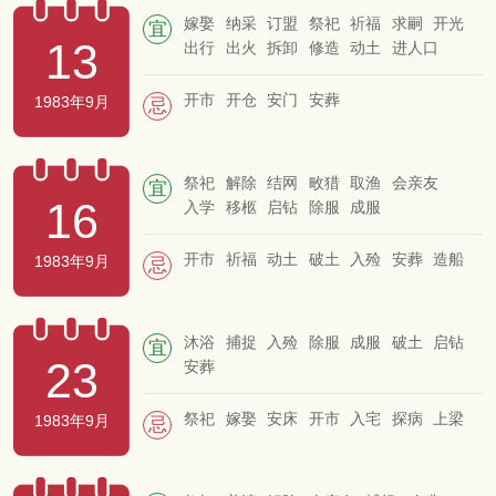
嫁娶
纳采
订盟
祭祀
祈福
求嗣
开光
宜
13
出行
出火
拆卸
修造
动土
进人口
入宅
移徙
安床
上梁
合脊
放水
掘井
破土
移柩
谢土
除服
成服
开市
开仓
安门
安葬
1983年9月
忌
祭祀
解除
结网
畋猎
取渔
会亲友
宜
16
入学
移柩
启钻
除服
成服
开市
祈福
动土
破土
入殓
安葬
造船
1983年9月
忌
沐浴
捕捉
入殓
除服
成服
破土
启钻
宜
23
安葬
祭祀
嫁娶
安床
开市
入宅
探病
上梁
1983年9月
忌