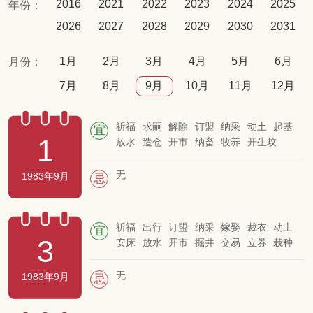
2016
2021
2022
2023
2024
2025
年份：
2026
2027
2028
2029
2030
2031
1月
2月
3月
4月
5月
6月
月份：
7月
8月
9月
10月
11月
12月
祈福
求嗣
解除
订盟
纳采
动土
起基
宜
1
放水
造仓
开市
纳畜
牧养
开生坟
入殓
除服
成服
移柩
破土
安葬
无
1983年9月
忌
祈福
出行
订盟
纳采
嫁娶
裁衣
动土
宜
3
安床
放水
开市
掘井
交易
立券
栽种
开渠
除服
成服
移柩
破土
无
1983年9月
忌