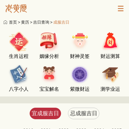
首页
>
黄历
>
吉日查询
>
成服吉日
生肖运程
姻缘分析
财神灵签
财运测算
八字小人
宝宝解名
紫微财运
测学业运
宜成服吉日
忌成服吉日