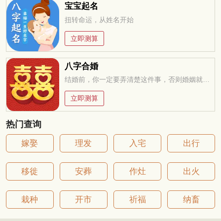
宝宝起名
扭转命运，从姓名开始
立即测算
八字合婚
结婚前，你一定要弄清楚这件事，否则婚姻就是你的坟墓
立即测算
热门查询
嫁娶
理发
入宅
出行
移徙
安葬
作灶
出火
栽种
开市
祈福
纳畜