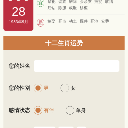
祭祀
普渡
解除
会亲友
捕捉
畋猎
宜
28
启钻
除服
成服
移柩
嫁娶
开市
动土
掘井
开池
安葬
1983年9月
忌
十二生肖运势
您的姓名
您的性别
男
女
感情状态
有伴
单身