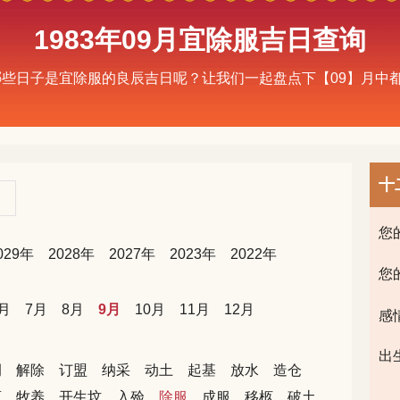
1983年09月宜除服吉日查询
有哪些日子是宜除服的良辰吉日呢？让我们一起盘点下【09】月
十
您
029年
2028年
2027年
2023年
2022年
您
月
7月
8月
9月
10月
11月
12月
感
出
嗣
解除
订盟
纳采
动土
起基
放水
造仓
畜
牧养
开生坟
入殓
除服
成服
移柩
破土