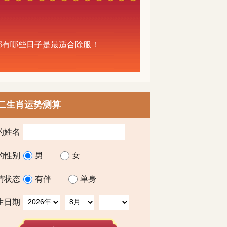
中都有哪些日子是最适合除服！
二生肖运势测算
的姓名
的性别
男
女
情状态
有伴
单身
生日期