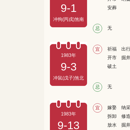
9-1
安葬
冲狗(丙戌)煞南
无
忌
祈福
出
宜
1983年
开市
掘
9-3
破土
冲鼠(戊子)煞北
无
忌
嫁娶
纳
宜
1983年
拆卸
修
9-13
放水
掘