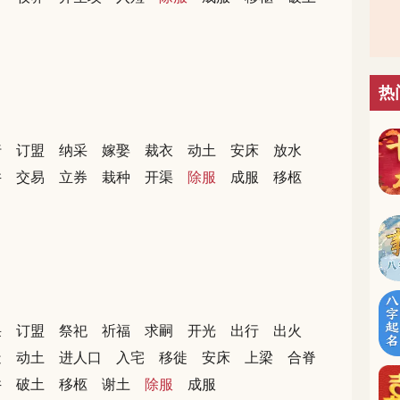
热
行
订盟
纳采
嫁娶
裁衣
动土
安床
放水
井
交易
立券
栽种
开渠
除服
成服
移柩
采
订盟
祭祀
祈福
求嗣
开光
出行
出火
造
动土
进人口
入宅
移徙
安床
上梁
合脊
井
破土
移柩
谢土
除服
成服