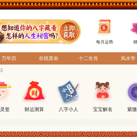
每月运势
万年历
在线算命
十二生肖
风水学
日
灵签
财运测算
八字小人
宝宝解名
紫微