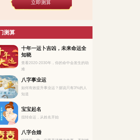
立即测算
门测算
十年一运卜吉凶，未来命运全
知晓
查看2020-2030年，你的命中会发生的劫
难
八字事业运
如何有效提升事业运？据说只有3%的人
知道
宝宝起名
扭转命运，从姓名开始
八字合婚