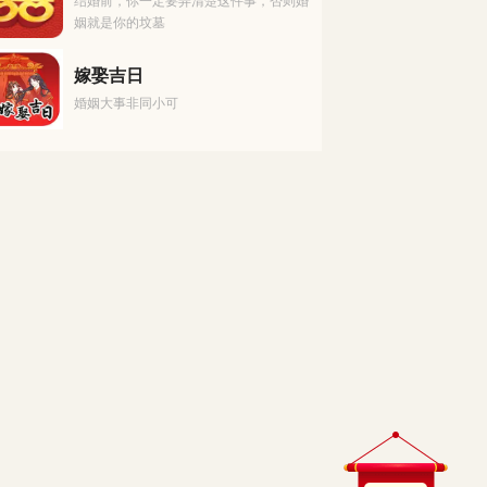
结婚前，你一定要弄清楚这件事，否则婚
姻就是你的坟墓
嫁娶吉日
婚姻大事非同小可