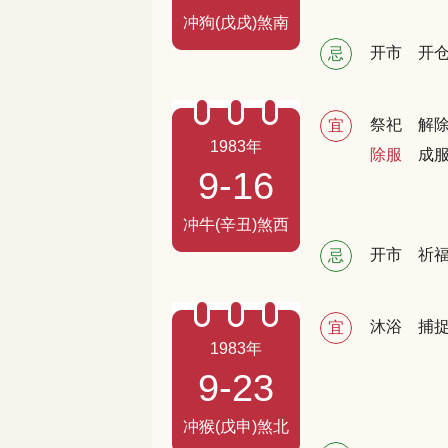
冲狗(戊戌)煞南
开市
开
忌
祭祀
解
宜
1983年
除服
成
9-16
冲牛(辛丑)煞西
开市
祈
忌
沐浴
捕
宜
1983年
9-23
冲猴(戊申)煞北