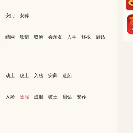
仓
安门
安葬
除
结网
畋猎
取渔
会亲友
入学
移柩
启钻
服
福
动土
破土
入殓
安葬
造船
捉
入殓
除服
成服
破土
启钻
安葬