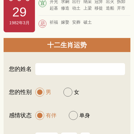
开光
求嗣
出行
纳采
冠笄
出火
拆卸
宜
29
起基
修造
动土
上梁
移徙
造船
开市
交易
立券
纳财
祈福
嫁娶
安葬
破土
1982年3月
忌
十二生肖运势
您的姓名
您的性别
男
女
感情状态
有伴
单身