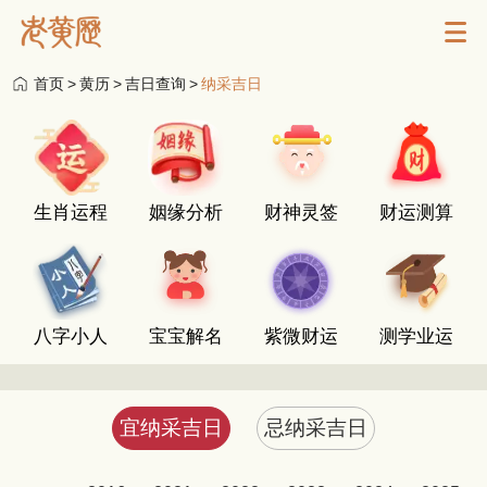
首页
>
黄历
>
吉日查询
>
纳采吉日
生肖运程
姻缘分析
财神灵签
财运测算
八字小人
宝宝解名
紫微财运
测学业运
宜纳采吉日
忌纳采吉日