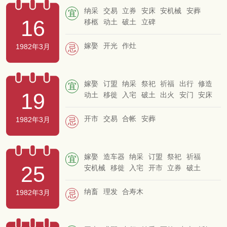
纳采
交易
立券
安床
安机械
安葬
宜
16
移柩
动土
破土
立碑
嫁娶
开光
作灶
1982年3月
忌
嫁娶
订盟
纳采
祭祀
祈福
出行
修造
宜
19
动土
移徙
入宅
破土
出火
安门
安床
上梁
立碑
移柩
开市
交易
合帐
安葬
1982年3月
忌
嫁娶
造车器
纳采
订盟
祭祀
祈福
宜
25
安机械
移徙
入宅
开市
立券
破土
安葬
纳畜
理发
合寿木
1982年3月
忌