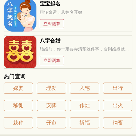
宝宝起名
扭转命运，从姓名开始
立即测算
八字合婚
结婚前，你一定要弄清楚这件事，否则婚姻就是你的坟墓
立即测算
热门查询
嫁娶
理发
入宅
出行
移徙
安葬
作灶
出火
栽种
开市
祈福
纳畜