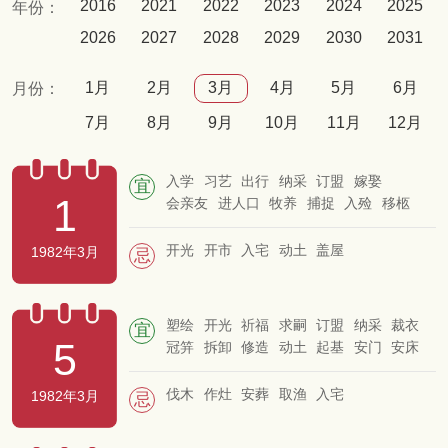
2016
2021
2022
2023
2024
2025
年份：
2026
2027
2028
2029
2030
2031
1月
2月
3月
4月
5月
6月
月份：
7月
8月
9月
10月
11月
12月
入学
习艺
出行
纳采
订盟
嫁娶
宜
1
会亲友
进人口
牧养
捕捉
入殓
移柩
安葬
启钻
开光
开市
入宅
动土
盖屋
1982年3月
忌
塑绘
开光
祈福
求嗣
订盟
纳采
裁衣
宜
5
冠笄
拆卸
修造
动土
起基
安门
安床
移徙
造仓
结网
纳畜
伐木
作灶
安葬
取渔
入宅
1982年3月
忌