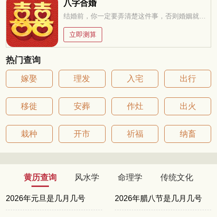
八字合婚
结婚前，你一定要弄清楚这件事，否则婚姻就是你的坟墓
立即测算
热门查询
嫁娶
理发
入宅
出行
移徙
安葬
作灶
出火
栽种
开市
祈福
纳畜
黄历查询
风水学
命理学
传统文化
2026年元旦是几月几号
2026年腊八节是几月几号