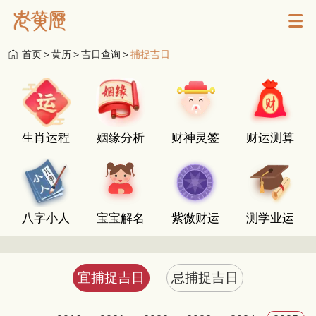
首页
>
黄历
>
吉日查询
>
捕捉吉日
生肖运程
姻缘分析
财神灵签
财运测算
八字小人
宝宝解名
紫微财运
测学业运
宜捕捉吉日
忌捕捉吉日