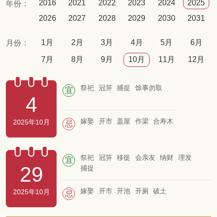
2016
2021
2022
2023
2024
2025
年份：
2026
2027
2028
2029
2030
2031
1月
2月
3月
4月
5月
6月
月份：
7月
8月
9月
10月
11月
12月
祭祀
冠笄
捕捉
馀事勿取
宜
4
嫁娶
开市
盖屋
作梁
合寿木
2025年10月
忌
祭祀
冠笄
移徙
会亲友
纳财
理发
宜
29
捕捉
嫁娶
开市
开池
开厕
破土
2025年10月
忌