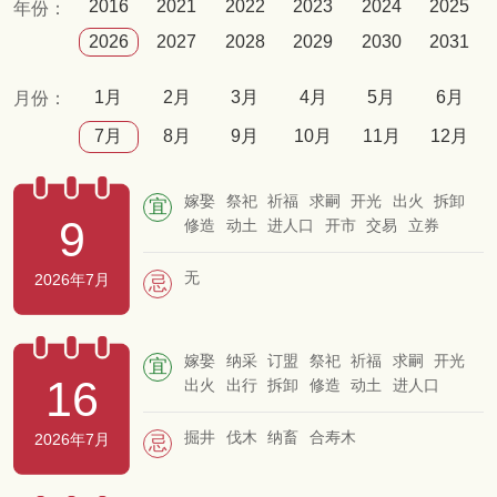
2016
2021
2022
2023
2024
2025
年份：
2026
2027
2028
2029
2030
2031
1月
2月
3月
4月
5月
6月
月份：
7月
8月
9月
10月
11月
12月
嫁娶
祭祀
祈福
求嗣
开光
出火
拆卸
宜
9
修造
动土
进人口
开市
交易
立券
挂匾
入宅
移徙
栽种
纳畜
入殓
启钻
除服
成服
无
2026年7月
忌
嫁娶
纳采
订盟
祭祀
祈福
求嗣
开光
宜
16
出火
出行
拆卸
修造
动土
进人口
开市
交易
立券
挂匾
入宅
移徙
安床
栽种
入殓
破土
谢土
安葬
掘井
伐木
纳畜
合寿木
2026年7月
忌