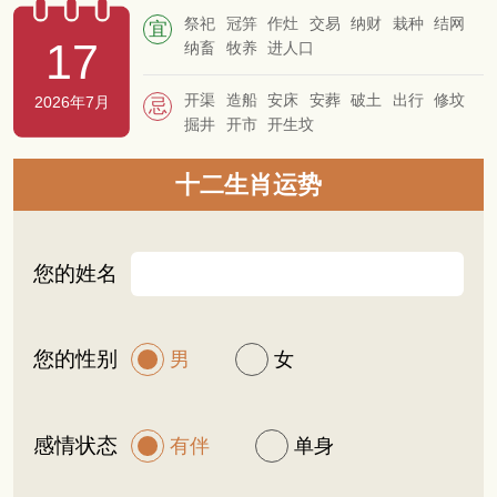
祭祀
冠笄
作灶
交易
纳财
栽种
结网
宜
17
纳畜
牧养
进人口
开渠
造船
安床
安葬
破土
出行
修坟
2026年7月
忌
掘井
开市
开生坟
十二生肖运势
您的姓名
您的性别
男
女
感情状态
有伴
单身