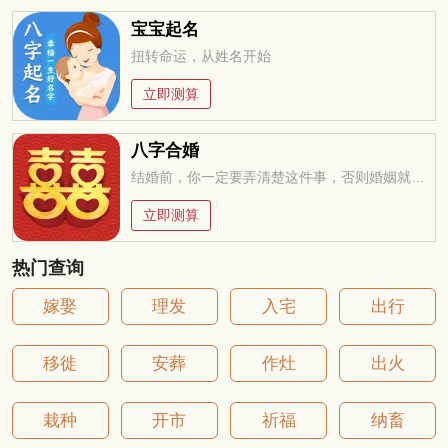
宝宝起名
扭转命运，从姓名开始
立即测算
八字合婚
结婚前，你一定要弄清楚这件事，否则婚姻就是你的坟墓
立即测算
热门查询
嫁娶
理发
入宅
出行
移徙
安葬
作灶
出火
栽种
开市
祈福
纳畜