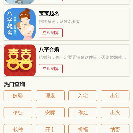
宝宝起名
扭转命运，从姓名开始
立即测算
八字合婚
结婚前，你一定要弄清楚这件事，否则婚姻就是你的坟墓
立即测算
热门查询
嫁娶
理发
入宅
出行
移徙
安葬
作灶
出火
栽种
开市
祈福
纳畜