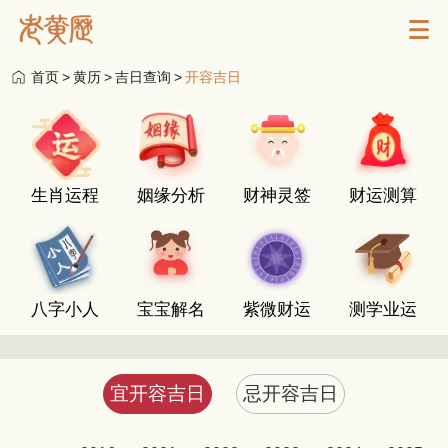
首页
>
黄历
>
吉日查询
>
开容吉日
生肖运程
姻缘分析
财神灵签
财运测算
八字小人
宝宝解名
紫微财运
测学业运
宜开容吉日
忌开容吉日