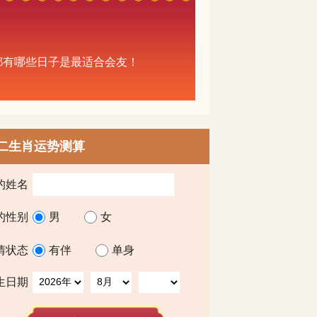
中都有哪些日子是最适合会友！
二生肖运势测算
的姓名
的性别
男
女
情状态
有伴
单身
生日期