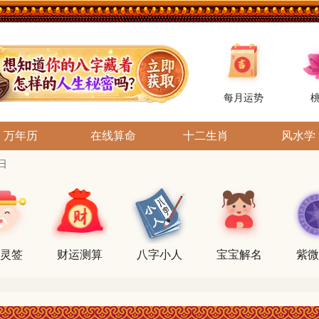
每月运势
万年历
在线算命
十二生肖
风水学
日
灵签
财运测算
八字小人
宝宝解名
紫微