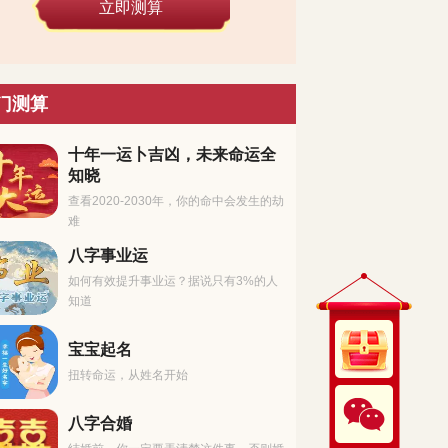
立即测算
门测算
十年一运卜吉凶，未来命运全
知晓
查看2020-2030年，你的命中会发生的劫
难
八字事业运
如何有效提升事业运？据说只有3%的人
知道
宝宝起名
扭转命运，从姓名开始
八字合婚