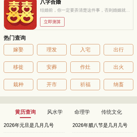
八字合婚
结婚前，你一定要弄清楚这件事，否则婚姻就是你的坟墓
立即测算
热门查询
嫁娶
理发
入宅
出行
移徙
安葬
作灶
出火
栽种
开市
祈福
纳畜
黄历查询
风水学
命理学
传统文化
2026年元旦是几月几号
2026年腊八节是几月几号