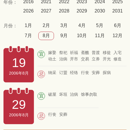
2016
2021
2022
2023
2024
2025
年份：
2026
2027
2028
2029
2030
2031
1月
2月
3月
4月
5月
6月
月份：
7月
8月
9月
10月
11月
12月
嫁娶
祭祀
祈福
斋醮
普渡
移徙
入宅
宜
19
动土
治病
开市
交易
立券
开光
修造
造车器
安香
安床
捕捉
畋猎
结网
纳采
订盟
经络
行丧
安葬
探病
2006年8月
忌
破屋
坏垣
治病
馀事勿取
宜
29
行丧
安葬
2006年8月
忌