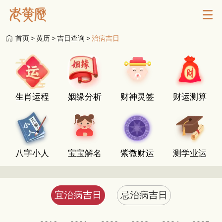
首页
>
黄历
>
吉日查询
>
治病吉日
生肖运程
姻缘分析
财神灵签
财运测算
八字小人
宝宝解名
紫微财运
测学业运
宜治病吉日
忌治病吉日