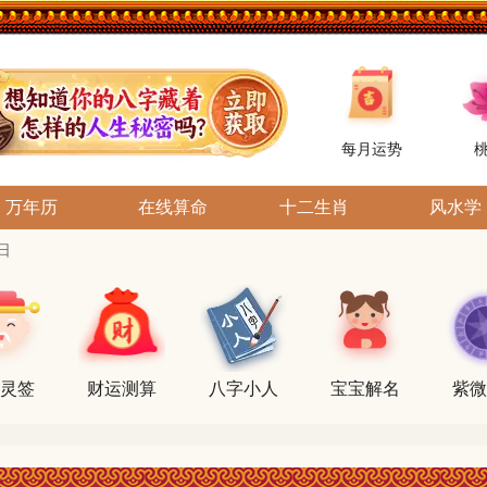
每月运势
万年历
在线算命
十二生肖
风水学
日
灵签
财运测算
八字小人
宝宝解名
紫微