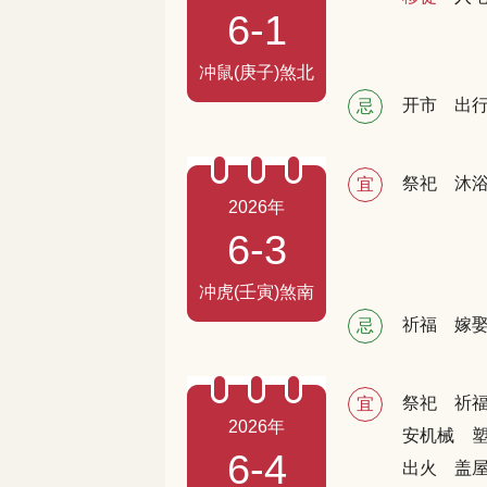
6-1
冲鼠(庚子)煞北
开市
出
忌
祭祀
沐
宜
2026年
6-3
冲虎(壬寅)煞南
祈福
嫁
忌
祭祀
祈
宜
2026年
安机械
6-4
出火
盖