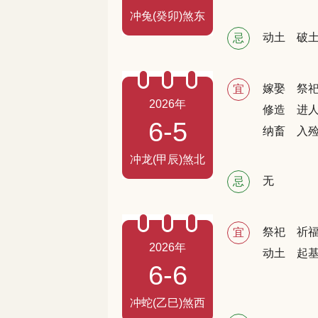
冲兔(癸卯)煞东
动土
破
忌
嫁娶
祭
宜
2026年
修造
进
6-5
纳畜
入
冲龙(甲辰)煞北
无
忌
祭祀
祈
宜
2026年
动土
起
6-6
冲蛇(乙巳)煞西