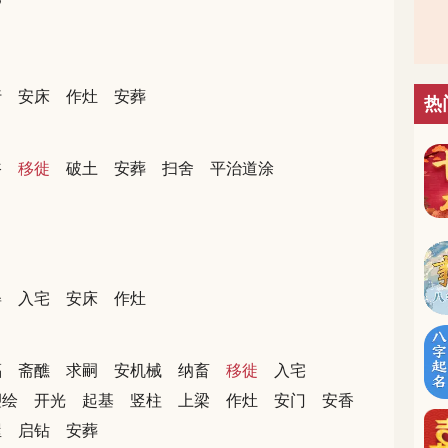
行
安床
作灶
安葬
热
浴
移徙
破土
安葬
扫舍
平治道涂
娶
入宅
安床
作灶
福
斋醮
求嗣
安机械
纳畜
移徙
入宅
塑绘
开光
起基
竖柱
上梁
作灶
安门
安香
屋
启钻
安葬