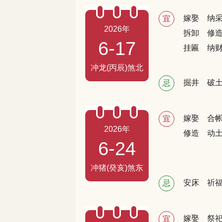
嫁娶
纳
宜
2026年
拆卸
修
6-17
挂匾
纳
冲龙(丙辰)煞北
掘井
破
忌
嫁娶
合
宜
2026年
修造
动
6-24
冲猪(癸亥)煞东
安床
祈
忌
嫁娶
祭
宜