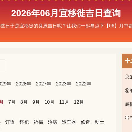
2026年06月宜移徙吉日查询
有哪些日子是宜移徙的良辰吉日呢？让我们一起盘点下【06】月
十
您
029年
2028年
2027年
2023年
2022年
您
月
7月
8月
9月
10月
11月
12月
感
出
采
订盟
祭祀
祈福
治病
造车器
修造
动土
宅