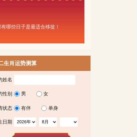
中都有哪些日子是最适合移徙！
二生肖运势测算
的姓名
的性别
男
女
情状态
有伴
单身
生日期