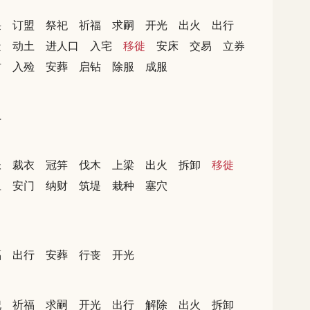
采
订盟
祭祀
祈福
求嗣
开光
出火
出行
造
动土
进人口
入宅
移徙
安床
交易
立券
财
入殓
安葬
启钻
除服
成服
土
帐
裁衣
冠笄
伐木
上梁
出火
拆卸
移徙
土
安门
纳财
筑堤
栽种
塞穴
福
出行
安葬
行丧
开光
祀
祈福
求嗣
开光
出行
解除
出火
拆卸