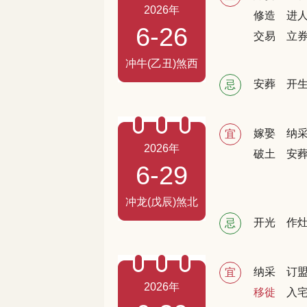
2026年
修造
进
6-26
交易
立
冲牛(乙丑)煞西
安葬
开
忌
嫁娶
纳
宜
2026年
破土
安
6-29
冲龙(戊辰)煞北
开光
作
忌
纳采
订
宜
2026年
移徙
入