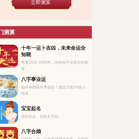
立即测算
门测算
十年一运卜吉凶，未来命运全
知晓
查看2020-2030年，你的命中会发生的劫
难
八字事业运
如何有效提升事业运？据说只有3%的人
知道
宝宝起名
扭转命运，从姓名开始
八字合婚