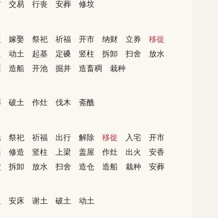
市
交易
行丧
安葬
修坟
盟
嫁娶
祭祀
祈福
开市
纳财
立券
移徙
造
动土
起基
定磉
竖柱
拆卸
扫舍
放水
床
造船
开池
掘井
造畜稠
栽种
葬
破土
作灶
伐木
斋醮
光
祭祀
祈福
出行
解除
移徙
入宅
开市
基
修造
竖柱
上梁
盖屋
作灶
出火
安香
穴
拆卸
放水
扫舍
造仓
造船
栽种
安葬
盟
安床
谢土
破土
动土