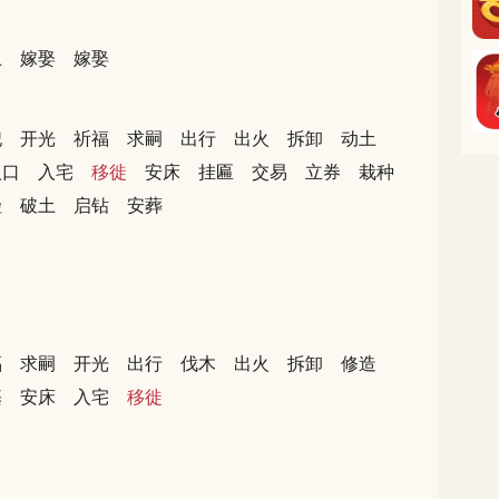
土
嫁娶
嫁娶
祀
开光
祈福
求嗣
出行
出火
拆卸
动土
人口
入宅
移徙
安床
挂匾
交易
立券
栽种
殓
破土
启钻
安葬
福
求嗣
开光
出行
伐木
出火
拆卸
修造
基
安床
入宅
移徙