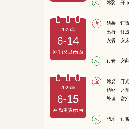
嫁娶
开
忌
纳采
订
宜
2026年
出行
修
6-14
安香
安
冲牛(癸丑)煞西
行丧
安
忌
嫁娶
开
宜
2026年
纳财
起
6-15
补垣
塞
冲虎(甲寅)煞南
纳采
订
忌