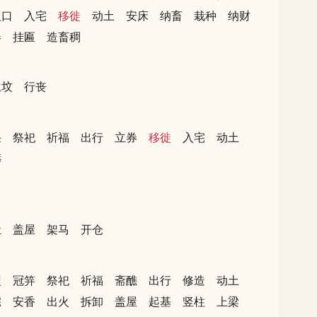
人口
入宅
移徙
动土
安床
纳畜
栽种
纳财
券
挂匾
造畜稠
生坟
行丧
采
祭祀
祈福
出行
立券
移徙
入宅
动土
葬
灶
盖屋
架马
开仓
盟
冠笄
祭祀
祈福
斋醮
出行
修造
动土
宅
安香
出火
拆卸
盖屋
起基
竖柱
上梁