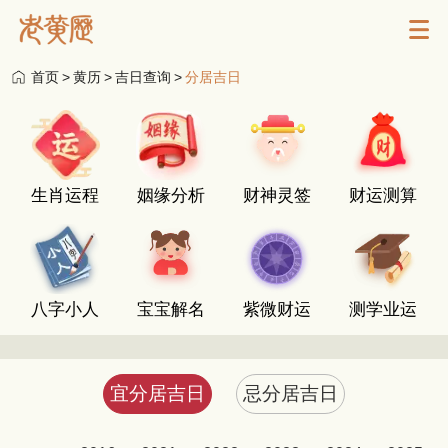
首页
>
黄历
>
吉日查询
>
分居吉日
生肖运程
姻缘分析
财神灵签
财运测算
八字小人
宝宝解名
紫微财运
测学业运
宜分居吉日
忌分居吉日