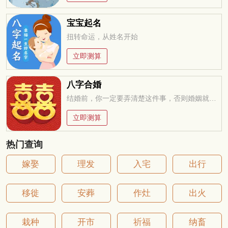
宝宝起名
扭转命运，从姓名开始
立即测算
八字合婚
结婚前，你一定要弄清楚这件事，否则婚姻就是你的坟墓
立即测算
热门查询
嫁娶
理发
入宅
出行
移徙
安葬
作灶
出火
栽种
开市
祈福
纳畜