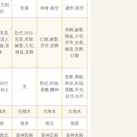
 天刑
朱雀
狗食 路空
建刑 路空
兵
求嗣,嫁娶,
见贵,
赴任,出行,
移徙,入宅,
,进人
见贵,求财,
订婚,嫁娶,
开市,交易,
徙,安
嫁娶,入宅,
开市,安葬
修造,安葬,
葬
移徙,安葬
订婚
造桥,乘船,
出行,
祭祀,祈福,
祭祀,祈福,
无
,动土
斋醮,酬神
斋醮,开光,
赴任,出行
榴木
石榴木
大海水
大海水
南
煞东
煞北
煞西
西北
喜神西南
喜神正南
喜神东南