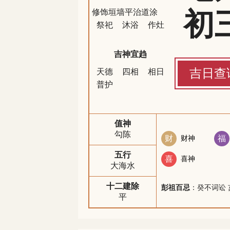
初
修饰垣墙
平治道涂
祭祀
沐浴
作灶
吉神宜趋
吉日查
天德
四相
相日
普护
值神
勾陈
财
财神
福
五行
喜
喜神
大海水
十二建除
彭祖百忌
：癸不词讼 
平