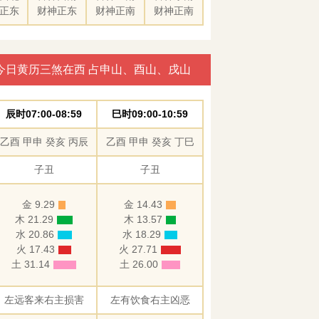
正东
财神正东
财神正南
财神正南
今日黄历三煞在西 占申山、酉山、戌山
辰时07:00-08:59
巳时09:00-10:59
乙酉 甲申 癸亥 丙辰
乙酉 甲申 癸亥 丁巳
子丑
子丑
金 9.29
金 14.43
木 21.29
木 13.57
水 20.86
水 18.29
火 17.43
火 27.71
土 31.14
土 26.00
左远客来右主损害
左有饮食右主凶恶