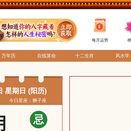
每月运势
万年历
在线算命
十二生肖
风水学
日 星期日 (阳历)
今日星座：狮子座
忌
月