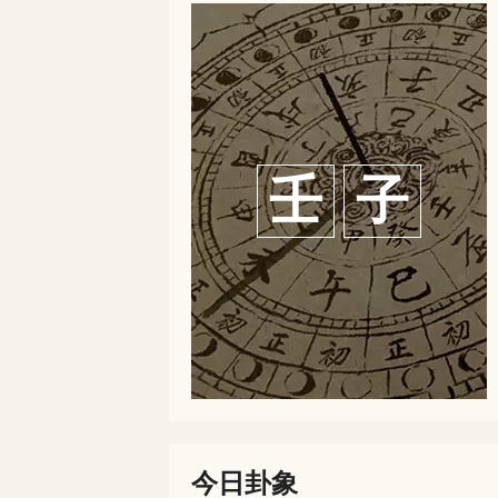
壬
子
今日卦象