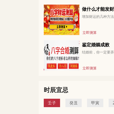
做什么才能发财
增加财运的几种方法
立即测算
鉴定婚姻成败
结婚前，你一定要弄
立即测算
时辰宜忌
壬子
癸丑
甲寅