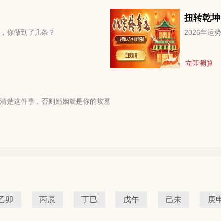
扭转乾坤
，你做到了几条？
2026年
立即测算
清楚这件事，否则婚姻就是你的坟墓
乙卯
丙辰
丁巳
戊午
己未
庚