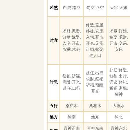
凶煞
白虎 路空
旬空 路空
天牢 天贼
修造,盖屋,
求财,见贵,
移徙,安床,
求嗣,订婚,
订婚,嫁娶,
入宅,开市,
嫁娶,求财,
时宜
入宅,开市,
开仓,见贵,
开市,交易,
安葬,求嗣
订婚,嫁娶,
安床
进人口
赴任,修造,
赴任,出行,
祭祀,祈福,
移徙,出行,
求财,祭祀,
时忌
斋醮,开光,
词讼,祭祀,
祈福,斋醮,
赴任,出行
祈福,斋醮,
开光
酬神
五行
桑柘木
桑柘木
大溪水
煞方
煞南
煞东
煞北
喜神正南
喜神东南
喜神东北