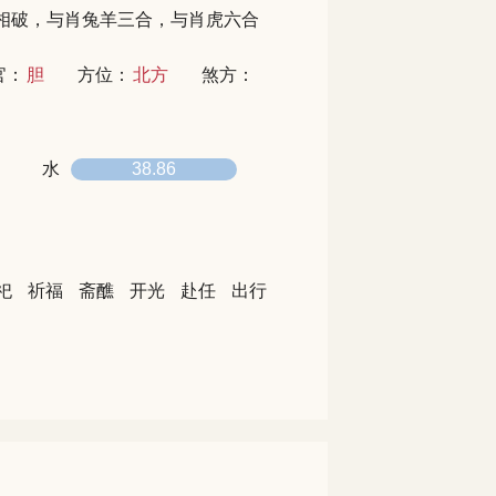
相破，与肖兔羊三合，与肖虎六合
官：
胆
方位：
北方
煞方：
水
38.86
祀
祈福
斋醮
开光
赴任
出行