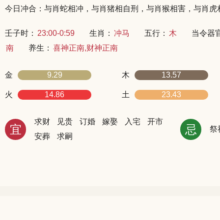
今日冲合：与肖蛇相冲，与肖猪相自刑，与肖猴相害，与肖虎
壬子时：
23:00-0:59
生肖：
冲马
五行：
木
当令器
南
养生：
喜神正南,财神正南
金
9.29
木
13.57
火
14.86
土
23.43
求财
见贵
订婚
嫁娶
入宅
开市
宜
忌
祭
安葬
求嗣