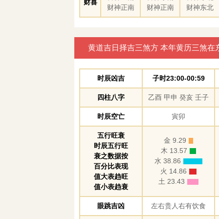
财喜
财神正南
财神正南
财神东北
黄道吉日择吉三煞方 本年黄历三煞在
时辰凶吉
子时23:00-00:59
四柱八字
乙酉 甲申 癸亥 壬子
时辰空亡
寅卯
五行旺衰
金 9.29
时辰五行旺
木 13.57
衰之数据按
水 38.86
百分比表现
火 14.86
值大表趋旺
土 23.43
值小表趋衰
眼跳吉凶
左右贵人右有饮食