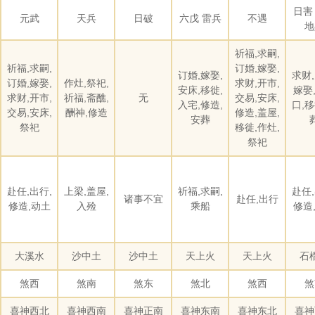
日害
元武
天兵
日破
六戊 雷兵
不遇
地
祈福,求嗣,
祈福,求嗣,
订婚,嫁娶,
订婚,嫁娶,
求财,
订婚,嫁娶,
作灶,祭祀,
求财,开市,
安床,移徙,
嫁娶
求财,开市,
祈福,斋醮,
无
交易,安床,
入宅,修造,
口,移
交易,安床,
酬神,修造
修造,盖屋,
安葬
祭祀
移徙,作灶,
祭祀
赴任,出行,
上梁,盖屋,
祈福,求嗣,
赴任,
诸事不宜
赴任,出行
修造,动土
入殓
乘船
修造
大溪水
沙中土
沙中土
天上火
天上火
石
煞西
煞南
煞东
煞北
煞西
煞
喜神西北
喜神西南
喜神正南
喜神东南
喜神东北
喜神