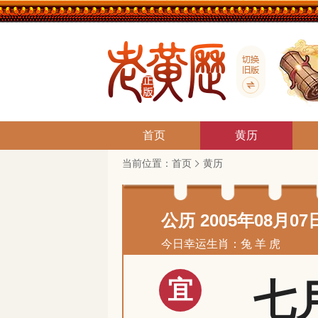
首页
黄历
当前位置：
首页
黄历
公历 2005年08月07
今日幸运生肖：兔 羊 虎
宜
七