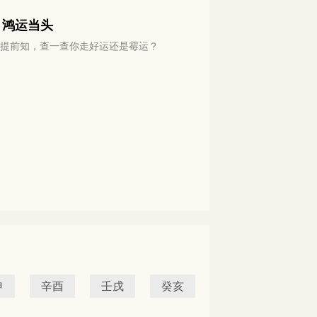
 鸿运当头
运势提前知，查一查你走好运还是霉运？
申
辛酉
壬戌
癸亥