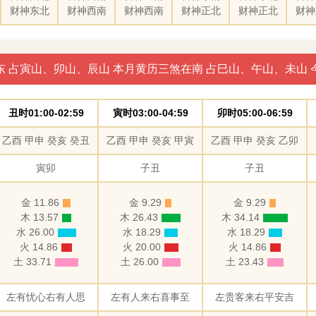
财神东北
财神西南
财神西南
财神正北
财神正北
财神
东 占寅山、卯山、辰山 本月黄历三煞在南 占巳山、午山、未山 
丑时01:00-02:59
寅时03:00-04:59
卯时05:00-06:59
乙酉 甲申 癸亥 癸丑
乙酉 甲申 癸亥 甲寅
乙酉 甲申 癸亥 乙卯
寅卯
子丑
子丑
金 11.86
金 9.29
金 9.29
木 13.57
木 26.43
木 34.14
水 26.00
水 18.29
水 18.29
火 14.86
火 20.00
火 14.86
土 33.71
土 26.00
土 23.43
左有忧心右有人思
左有人来右喜事至
左贵客来右平安吉