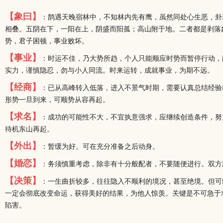
【象曰】
：鹊遇天晚宿林中，不知林内先有鹰，虽然同处心生恶，卦
相叠。五阴在下，一阳在上，阴盛而阳孤；高山附于地。二者都是剥落象
势，君子困顿，事业败坏。
【事业】
：时运不佳，乃大势所趋，个人只能顺应时势而暂停行动，
实力，谨慎隐忍，勿与小人同流。时来运转，成就事业，为期不远。
【经商】
：已从高峰转入低落，进入不景气时期，需要认真总结经验
形势一旦到来，可顺势从容再起。
【求名】
：成功的可能性不大，不宜执意强求，应继续创造条件，努
待机东山再起。
【外出】
：暂缓为好。可在充分准备之后动身。
【婚恋】
：务须慎重考虑，除非有十分般配者，不要随便进行。双方
【决策】
：一生曲折较多，往往隐入不顺利的境况，甚至绝境。但可
一定会彻底改变命运，获得美好的结果，为他人惊羡。关键是不可急于
陷害。