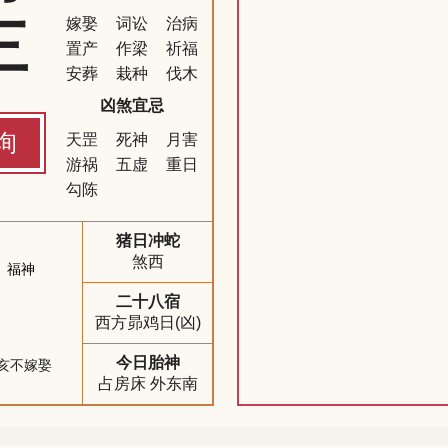
三
嫁娶
词讼
治病
置产
作梁
祈福
安葬
栽种
伐木
凶煞宜忌
询
天罡
死神
月害
游祸
五虚
重日
勾陈
猪日冲蛇
煞西
福神
二十八宿
西方昴鸡日(凶)
今日胎神
亥不嫁娶
占房床 外东南