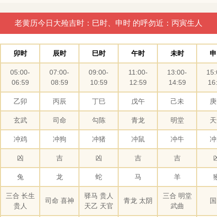
老黄历今日大殓吉时：巳时、申时 的呼勿近：丙寅生人
卯时
辰时
巳时
午时
未时
申
05:00-
07:00-
09:00-
11:00-
13:00-
15:
06:59
08:59
10:59
12:59
14:59
16
乙卯
丙辰
丁巳
戊午
己未
庚
玄武
司命
勾陈
青龙
明堂
天
冲鸡
冲狗
冲猪
冲鼠
冲牛
冲
凶
吉
凶
吉
吉
兔
龙
蛇
马
羊
三合 长生
驿马 贵人
三合 明堂
司命 喜神
青龙 太阴
国
贵人
天乙 天官
武曲