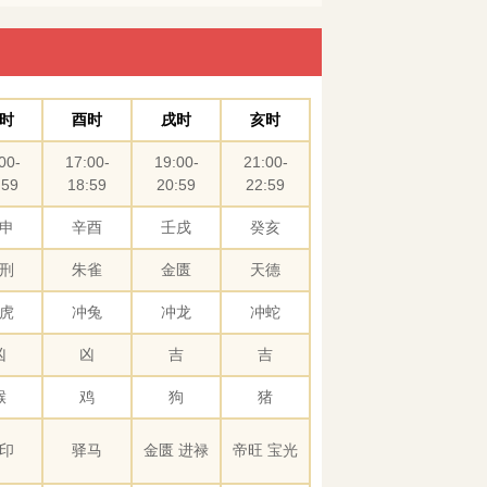
时
酉时
戌时
亥时
00-
17:00-
19:00-
21:00-
:59
18:59
20:59
22:59
申
辛酉
壬戌
癸亥
刑
朱雀
金匮
天德
虎
冲兔
冲龙
冲蛇
凶
凶
吉
吉
猴
鸡
狗
猪
印
驿马
金匮 进禄
帝旺 宝光