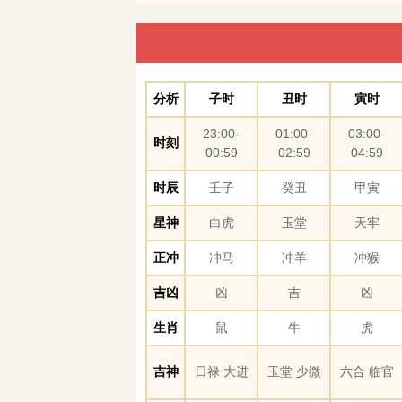
分析
子时
丑时
寅时
23:00-
01:00-
03:00-
时刻
00:59
02:59
04:59
时辰
壬子
癸丑
甲寅
星神
白虎
玉堂
天牢
正冲
冲马
冲羊
冲猴
吉凶
凶
吉
凶
生肖
鼠
牛
虎
吉神
日禄 大进
玉堂 少微
六合 临官