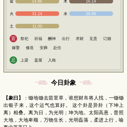
金
14.86
木
16.14
火
31.14
水
26.86
土
11.00
宜
祭祀
祈福
酬神
出行
求财
见贵
订婚
嫁娶
修造
安葬
赴任
忌
上梁
盖屋
入殓
今日卦象
【象曰】
：锄地锄去苗里草，谁想财帛将人找，一锄锄
出银子来，这个运气也算好。 这个卦是异卦（下坤上
离）相叠。离为日，为光明；坤为地。太阳高悬，普照
大地，大地卑顺，万物生长，光明磊落，柔进上行，喻