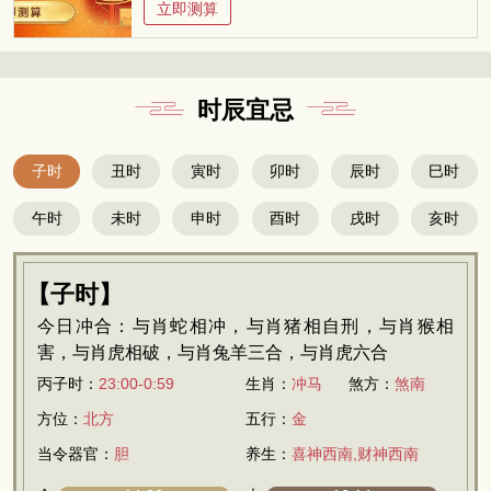
立即测算
时辰宜忌
子时
丑时
寅时
卯时
辰时
巳时
午时
未时
申时
酉时
戌时
亥时
【子时】
今日冲合：与肖蛇相冲，与肖猪相自刑，与肖猴相
害，与肖虎相破，与肖兔羊三合，与肖虎六合
丙子时：
23:00-0:59
生肖：
冲马
煞方：
煞南
方位：
北方
五行：
金
当令器官：
胆
养生：
喜神西南,财神西南