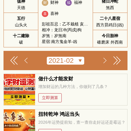
值神
猪日冲蛇
财神
福神
财
福
天德
煞西
喜神
喜
五行
二十八星宿
彭祖百忌：乙不栽植 亥不嫁娶
山头火
西方昴鸡日(凶)
相冲：龙日冲(丙戌)狗
岁煞：岁煞南
十二建除
今日胎神
星宿:南方鬼金羊-凶
破
碓磨床 外西南
做什么才能发财
增加财运的几种方法，你做到了几条？
立即测算
扭转乾坤 鸿运当头
2026年运势提前知，查一查你走好运还是霉运？