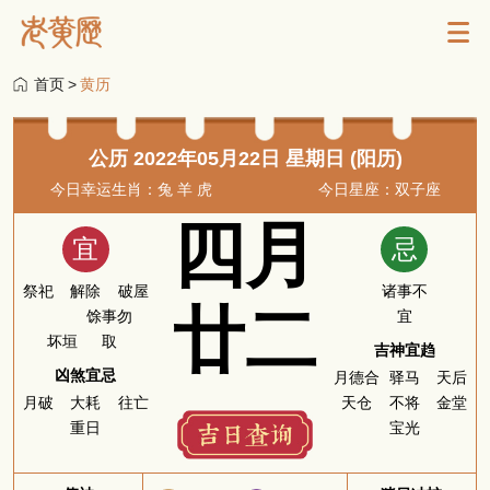
首页
>
黄历
公历 2022年05月22日 星期日 (阳历)
今日幸运生肖：兔 羊 虎
今日星座：双子座
四月
宜
忌
祭祀
解除
破屋
诸事不
廿二
馀事勿
宜
坏垣
取
吉神宜趋
凶煞宜忌
月德合
驿马
天后
月破
大耗
往亡
天仓
不将
金堂
重日
宝光