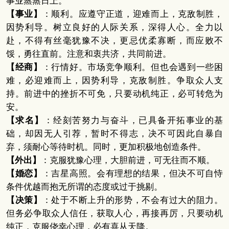
事业蒸蒸日上。
【事业】
：顺利。应遵守正道，迎难而上，克敌制胜，
因势利导。树立良好的人际关系，深得人心。全力以
赴，不得有丝毫犹豫不决，更忌优柔寡断，而应败不
馁，勇往直前。注意和衷共济，共同前进。
【经商】
：行情好。市场竞争顺利。但也会遇到一些困
难，必迎难而上，因势利导，克敌制胜。争取众人支
持。前进中的挫折不可免，只要动机纯正，必可转危为
安。
【求名】
：经刻苦努力与奋斗，已具备开拓事业的基
础，却因无人引荐，暂时不得志，决不可因此自暴自
弃，须耐心等待时机。同时，更加积极地创造条件。
【外出】
：克服犹豫心理，大胆前进，可无往而不顺。
【婚恋】
：吉星高照。会有理想的结果，但决不可自恃
条件优越而抱无所谓的态度或过于挑剔。
【决策】
：处于不断上升的形势，不会有过大的阻力。
但务必争取众人信任，获取人心，再接再厉，只要动机
纯正，克服侥幸心理，必有喜从天降。