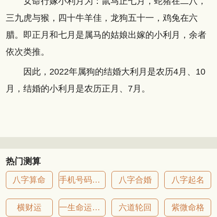
女命行嫁小利月为：鼠马正七月，蛇猪在二八，
三九虎与猴，四十牛羊佳，龙狗五十一，鸡兔在六
腊。即正月和七月是属马的姑娘出嫁的小利月，余者
依次类推。
因此，2022年属狗的结婚大利月是农历4月、10
月，结婚的小利月是农历正月、7月。
热门测算
八字算命
手机号码吉凶
八字合婚
八字起名
横财运
一生命运详批
六道轮回
紫微命格