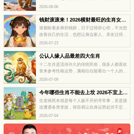
多或少会对彼此的运势发展带来阻碍。很多属虎
2026-08-06
的朋友都很好奇，和老虎相冲的三个属相分别是
哪些？接下来咱们就详细说一说。
钱财滚滚来！2026横财最旺的生肖女盘点
谁都盼着多挣些钱财，日子过得舒心些，不光想
改善自己的生活，也想让身边家人、亲友过得更
好。人人都在努力追逐财富，期待手头越来越宽
2026-07-23
裕。那2026年，哪些生肖女财运旺盛，钱财源源
不断？一起来看看。
公认人缘人品最差四大生肖
十二生肖是流传许久的传统民俗，很多人都喜欢
拿来参考性格运势，属相往往能看出一个人的处
事底色。生活里与人来往，要是碰上品行短板明
2026-07-09
显的属相，相处过程很容易滋生矛盾、闹不愉
快，早点看清、适当疏远才省心。那公认待人处
今年哪些生肖不能去上坟 2026不宜上坟的生肖
事口碑较差的四个生肖分别是哪些，一起来看
生老病死本就是每个人躲不开的寻常事，若是接
看。
连遭遇各类变故，很容易让自身运势起伏不定，
日子过得波折不断。按照传统说法，犯太岁的年
2026-07-04
份气场本就不稳，要是这时去扫墓，容易沾染阴
邪之气，各类不顺、麻烦找上门的概率会变大。
那2026年有哪些生肖尽量别上坟？下面一起来看