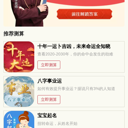
推荐测算
十年一运卜吉凶，未来命运全知晓
查看2020-2030年，你的命中会发生的劫难
立即测算
八字事业运
如何有效提升事业运？据说只有3%的人知道
立即测算
宝宝起名
扭转命运，从姓名开始