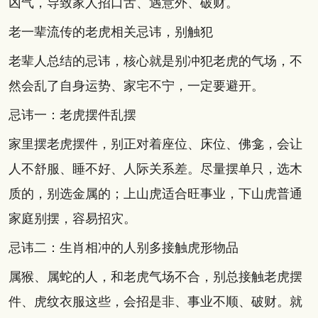
凶气，导致家人招口舌、遇意外、破财。
老一辈流传的老虎相关忌讳，别触犯
老辈人总结的忌讳，核心就是别冲犯老虎的气场，不
然会乱了自身运势、家宅不宁，一定要避开。
忌讳一：老虎摆件乱摆
家里摆老虎摆件，别正对着座位、床位、佛龛，会让
人不舒服、睡不好、人际关系差。尽量摆单只，选木
质的，别选金属的；上山虎适合旺事业，下山虎普通
家庭别摆，容易招灾。
忌讳二：生肖相冲的人别多接触虎形物品
属猴、属蛇的人，和老虎气场不合，别总接触老虎摆
件、虎纹衣服这些，会招是非、事业不顺、破财。就