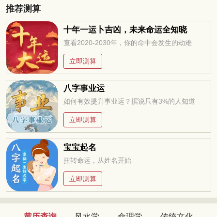
推荐测算
十年一运卜吉凶，未来命运全知晓
查看2020-2030年，你的命中会发生的劫难
立即测算
八字事业运
如何有效提升事业运？据说只有3%的人知道
立即测算
宝宝起名
扭转命运，从姓名开始
立即测算
黄历查询
风水学
命理学
传统文化