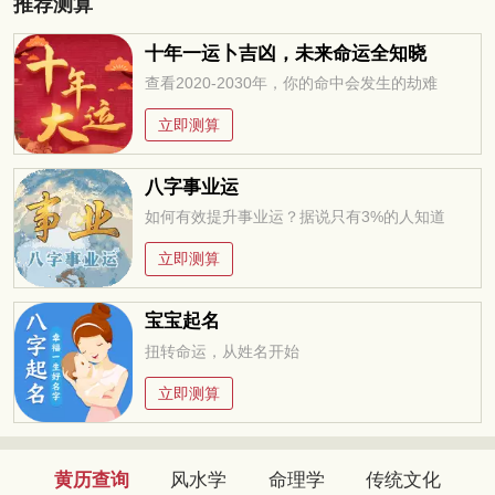
推荐测算
十年一运卜吉凶，未来命运全知晓
查看2020-2030年，你的命中会发生的劫难
立即测算
八字事业运
如何有效提升事业运？据说只有3%的人知道
立即测算
宝宝起名
扭转命运，从姓名开始
立即测算
黄历查询
风水学
命理学
传统文化