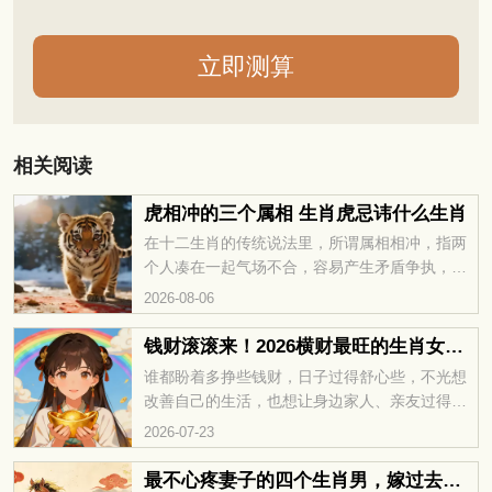
相关阅读
虎相冲的三个属相 生肖虎忌讳什么生肖
在十二生肖的传统说法里，所谓属相相冲，指两
个人凑在一起气场不合，容易产生矛盾争执，或
多或少会对彼此的运势发展带来阻碍。很多属虎
2026-08-06
的朋友都很好奇，和老虎相冲的三个属相分别是
哪些？接下来咱们就详细说一说。
钱财滚滚来！2026横财最旺的生肖女盘点
谁都盼着多挣些钱财，日子过得舒心些，不光想
改善自己的生活，也想让身边家人、亲友过得更
好。人人都在努力追逐财富，期待手头越来越宽
2026-07-23
裕。那2026年，哪些生肖女财运旺盛，钱财源源
不断？一起来看看。
最不心疼妻子的四个生肖男，嫁过去多半受累