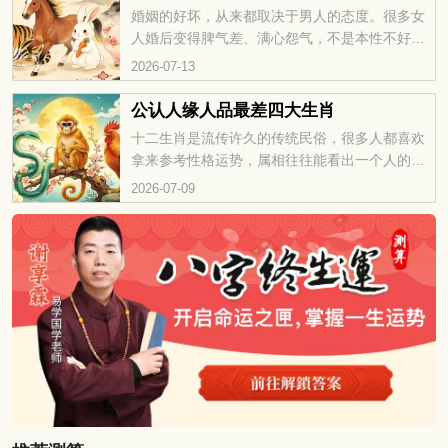
婚姻的好坏，从来都取决于男人的态度。很多女
人婚后变得脾气差、满心怨气，不是本性不好，
而是长期不被珍惜、不被疼爱熬出来的。有些生
2026-07-13
肖男天生不懂体恤伴侣，婚后让妻子独自扛下所
有辛苦。下面就来聊聊，最不心疼妻子的四个生
公认人缘人品最差四大生肖
肖男。
十二生肖是流传许久的传统民俗，很多人都喜欢
拿来参考性格运势，属相往往能看出一个人的处
事底色。生活里与人来往，要是碰上品行短板明
2026-07-09
显的属相，相处过程很容易滋生矛盾、闹不愉
快，早点看清、适当疏远才省心。那公认待人处
事口碑较差的四个生肖分别是哪些，一起来看
看。