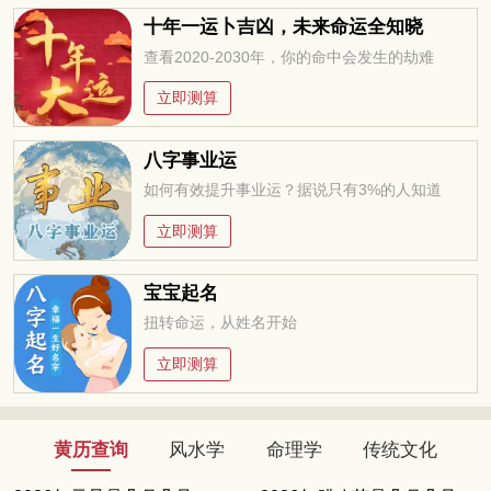
十年一运卜吉凶，未来命运全知晓
查看2020-2030年，你的命中会发生的劫难
立即测算
八字事业运
如何有效提升事业运？据说只有3%的人知道
立即测算
宝宝起名
扭转命运，从姓名开始
立即测算
黄历查询
风水学
命理学
传统文化