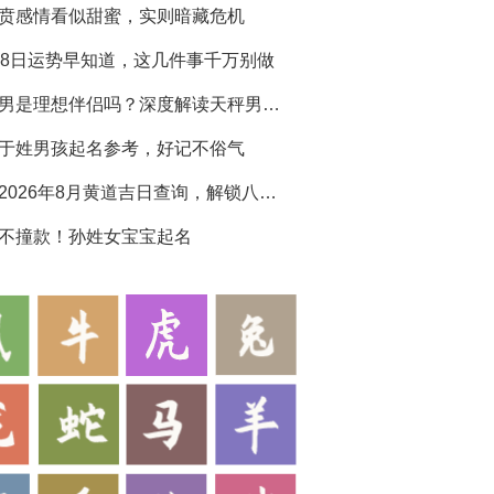
贲感情看似甜蜜，实则暗藏危机
28日运势早知道，这几件事千万别做
天秤男是理想伴侣吗？深度解读天秤男生性格特点
于姓男孩起名参考，好记不俗气
黄历2026年8月黄道吉日查询，解锁八月吉运
不撞款！孙姓女宝宝起名