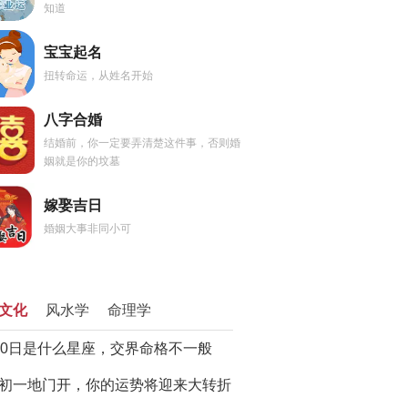
知道
宝宝起名
扭转命运，从姓名开始
八字合婚
结婚前，你一定要弄清楚这件事，否则婚
姻就是你的坟墓
嫁娶吉日
婚姻大事非同小可
文化
风水学
命理学
20日是什么星座，交界命格不一般
初一地门开，你的运势将迎来大转折