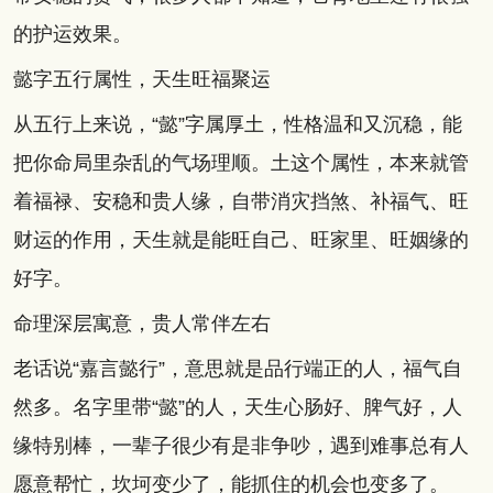
的护运效果。
懿字五行属性，天生旺福聚运
从五行上来说，“懿”字属厚土，性格温和又沉稳，能
把你命局里杂乱的气场理顺。土这个属性，本来就管
着福禄、安稳和贵人缘，自带消灾挡煞、补福气、旺
财运的作用，天生就是能旺自己、旺家里、旺姻缘的
好字。
命理深层寓意，贵人常伴左右
老话说“嘉言懿行”，意思就是品行端正的人，福气自
然多。名字里带“懿”的人，天生心肠好、脾气好，人
缘特别棒，一辈子很少有是非争吵，遇到难事总有人
愿意帮忙，坎坷变少了，能抓住的机会也变多了。