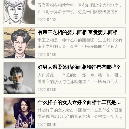
五官看相在相术学中一直都有着比较大的地位，
而且对于算命学来说，这是一门比较传统的学
问，不过在其中却也是会比较重要的。那么五官
2022-07-12
看相怎么讲，有何说法？下面让本期面相图解为
你解析。耳朵耳朵所代表...
有帝王之相的婴儿面相 富贵婴儿面相
帝王之相是一种什么样的面相呢，过去我们说有
帝王之相的人会当皇帝，但是在民间可没有人敢
说自己的孩子有帝王之相，毕竟要是被皇上听到
2022-07-06
了会被抓去砍头的，那么有帝王之相的婴儿面相
什么样？富贵婴儿面相什么样？...
好男人温柔体贴的面相特征都有哪些？
人们常说，一个瓜的好、坏、生、熟、苦、甜，
看看它的形状与色泽就知道了；一匹马力气大
小，走得快、慢，看看它各个部位是否均匀，毛
2022-04-09
色、神态与气息如何，就知道它是良骥还是...
什么样子的女人命好？面相十二宫是什么？
什么样子的女人命好？面相十二宫是什么？面相
学是民间流传已久的算命方法，会根据一个人的
面相特点，来分析命运运势的发展，华易网为大
2022-03-18