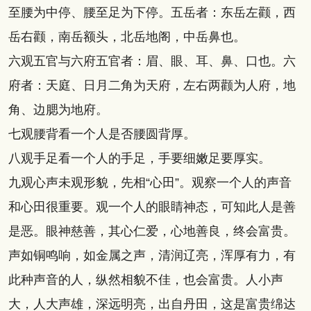
至腰为中停、腰至足为下停。五岳者：东岳左颧，西
岳右颧，南岳额头，北岳地阁，中岳鼻也。
六观五官与六府五官者：眉、眼、耳、鼻、口也。六
府者：天庭、日月二角为天府，左右两颧为人府，地
角、边腮为地府。
七观腰背看一个人是否腰圆背厚。
八观手足看一个人的手足，手要细嫩足要厚实。
九观心声未观形貌，先相“心田”。观察一个人的声音
和心田很重要。观一个人的眼睛神态，可知此人是善
是恶。眼神慈善，其心仁爱，心地善良，终会富贵。
声如铜鸣响，如金属之声，清润辽亮，浑厚有力，有
此种声音的人，纵然相貌不佳，也会富贵。人小声
大，人大声雄，深远明亮，出自丹田，这是富贵绵达