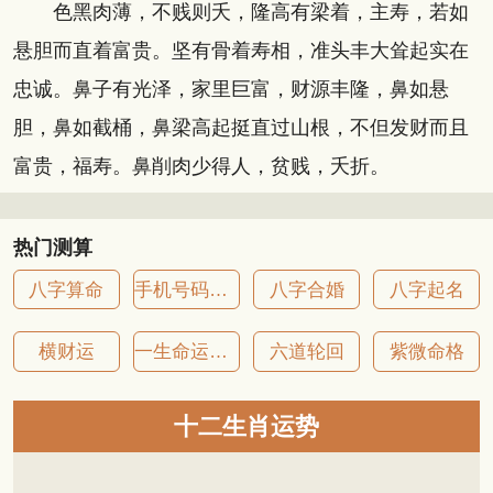
色黑肉薄，不贱则夭，隆高有梁着，主寿，若如
悬胆而直着富贵。坚有骨着寿相，准头丰大耸起实在
忠诚。鼻子有光泽，家里巨富，财源丰隆，鼻如悬
胆，鼻如截桶，鼻梁高起挺直过山根，不但发财而且
富贵，福寿。鼻削肉少得人，贫贱，夭折。
热门测算
八字算命
手机号码吉凶
八字合婚
八字起名
横财运
一生命运详批
六道轮回
紫微命格
十二生肖运势