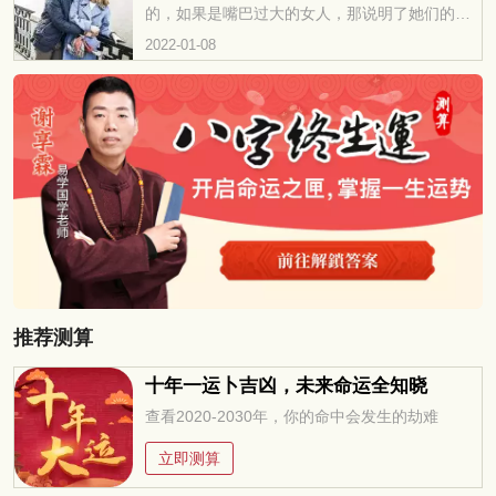
的，如果是嘴巴过大的女人，那说明了她们的婚
姻生活是不好的，绝对不能有幸福和谐的生活
2022-01-08
的，因为这样...
推荐测算
十年一运卜吉凶，未来命运全知晓
查看2020-2030年，你的命中会发生的劫难
立即测算