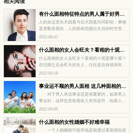
相关阅读
有什么面相特征特点的男人属于好男人？
人的命运受先天因素与后天因素共同影响；事物
是变数发展的，人的面相也随出生后的时空变化
而透信息侯于体表。所以，从人的身体情况、五
2022-06-07
官气色等等，就可以推断出人的命运与吉...
什么面相的女人会旺夫？看相的十观是哪十观？
什么面相的女人会旺夫？看相的十观是哪十观？
在结婚之后会旺夫的女人，往往是自身就很有福
气的人，那么旺夫的女人面相有什么特征呢？来
2022-03-19
华易网面相专题，了解更多面相的内容吧...
事业运不顺的男人面相 这几种面相的男人不容易成功
对于男人来说事业还是很重要的，如果男人
事业好，这样也意味着收入有所提升，给家人带
来更稳定富裕的生活，但眉毛杂乱的男人事业是
2022-03-05
很不好的。...
什么面相的女性婚姻不好难幸福
一个人婚姻能不能幸福是能通过看面相知道