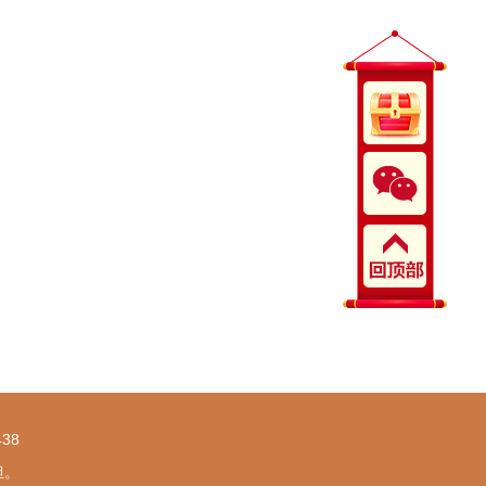
38
担。