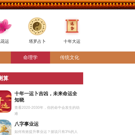
桃花运
塔罗占卜
十年大运
命理学
传统文化
测算
十年一运卜吉凶，未来命运全
知晓
查看2020-2030年，你的命中会发生的劫
难
八字事业运
如何有效提升事业运？据说只有3%的人