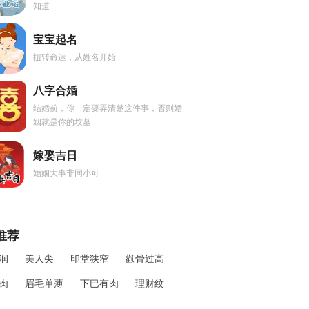
知道
宝宝起名
扭转命运，从姓名开始
八字合婚
结婚前，你一定要弄清楚这件事，否则婚
姻就是你的坟墓
嫁娶吉日
婚姻大事非同小可
推荐
润
美人尖
印堂狭窄
颧骨过高
肉
眉毛单薄
下巴有肉
理财纹