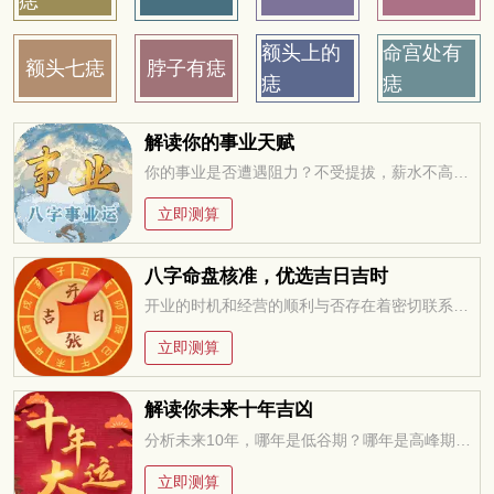
痣
额头上的
命宫处有
额头七痣
脖子有痣
痣
痣
解读你的事业天赋
你的事业是否遭遇阻力？不受提拔，薪水不高，求职迷茫，未来在何方？今年适合改行创业吗？工作变动，贵人运。。。把握先机方能无往不利！
立即测算
八字命盘核准，优选吉日吉时
开业的时机和经营的顺利与否存在着密切联系，万万不可忽视，选择一个吉祥的日子开业，聚集吉利的气场，有于经营顺畅
立即测算
解读你未来十年吉凶
分析未来10年，哪年是低谷期？哪年是高峰期？低谷期如何过度？高峰期如何进取？
立即测算