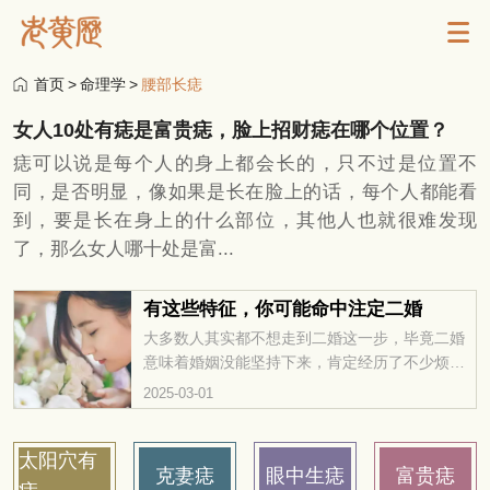
首页
>
命理学
>
腰部长痣
女人10处有痣是富贵痣，脸上招财痣在哪个位置？
痣可以说是每个人的身上都会长的，只不过是位置不
同，是否明显，像如果是长在脸上的话，每个人都能看
到，要是长在身上的什么部位，其他人也就很难发现
了，那么女人哪十处是富...
有这些特征，你可能命中注定二婚
大多数人其实都不想走到二婚这一步，毕竟二婚
意味着婚姻没能坚持下来，肯定经历了不少烦心
事，最后夫妻俩也没能走到一起。二婚可不是指
2025-03-01
两段婚姻，而是多于两段。那么，哪些人可能会
有二婚的命呢？来看看这些特征吧！
太阳穴有
克妻痣
眼中生痣
富贵痣